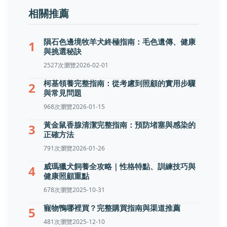
相關推薦
隕石色邊境牧羊犬終極指南：毛色遺傳、健康
1
與挑選秘訣
2527次瀏覽
2026-02-01
柯基領養完整指南：從考慮到照顧的實用步驟
2
與常見問題
968次瀏覽
2026-01-15
黃金鼠香腺清潔完整指南：預防堵塞與感染的
3
正確方法
791次瀏覽
2026-01-26
威瑪獵犬飼養全攻略｜性格特點、訓練技巧與
4
健康照顧重點
678次瀏覽
2025-10-31
寵物鴨哪裡買？完整購買指南與渠道推薦
5
481次瀏覽
2025-12-10