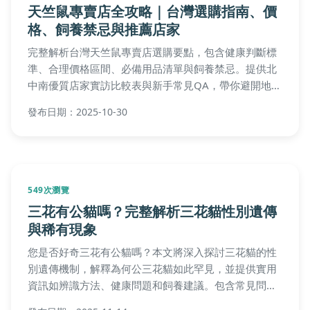
天竺鼠專賣店全攻略｜台灣選購指南、價
格、飼養禁忌與推薦店家
完整解析台灣天竺鼠專賣店選購要點，包含健康判斷標
準、合理價格區間、必備用品清單與飼養禁忌。提供北
中南優質店家實訪比較表與新手常見QA，帶你避開地雷
店家，找到值得信賴的天竺鼠專賣店。
發布日期：2025-10-30
549次瀏覽
三花有公貓嗎？完整解析三花貓性別遺傳
與稀有現象
您是否好奇三花有公貓嗎？本文將深入探討三花貓的性
別遺傳機制，解釋為何公三花貓如此罕見，並提供實用
資訊如辨識方法、健康問題和飼養建議。包含常見問
答，幫助貓奴們全面了解這一獨特貓咪，解決所有相關