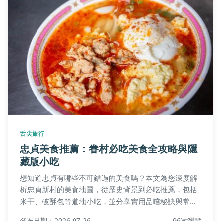
舌尖旅行
忠貞美食推薦：眷村必吃美食全攻略與隱
藏版小吃
想知道忠貞有哪些不可錯過的美食嗎？本文為您深度解
析忠貞新村的美食地圖，從歷史背景到必吃推薦，包括
米干、破酥包等道地小吃，並分享實用品嚐秘訣與常見
問題解答，讓您輕鬆規劃美食之旅。
發布日期：2026-07-26
96次瀏覽