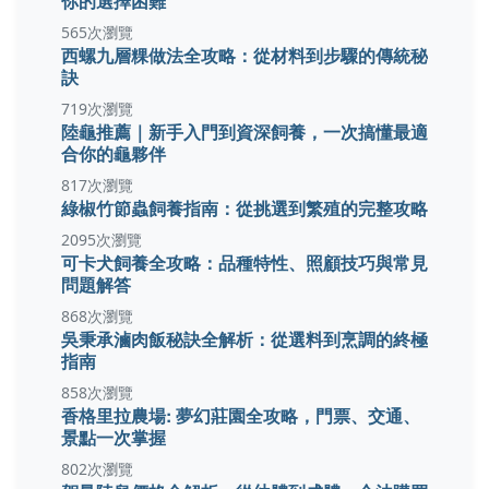
你的選擇困難
565次瀏覽
西螺九層粿做法全攻略：從材料到步驟的傳統秘
訣
719次瀏覽
陸龜推薦｜新手入門到資深飼養，一次搞懂最適
合你的龜夥伴
817次瀏覽
綠椒竹節蟲飼養指南：從挑選到繁殖的完整攻略
2095次瀏覽
可卡犬飼養全攻略：品種特性、照顧技巧與常見
問題解答
868次瀏覽
吳秉承滷肉飯秘訣全解析：從選料到烹調的終極
指南
858次瀏覽
香格里拉農場: 夢幻莊園全攻略，門票、交通、
景點一次掌握
802次瀏覽