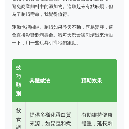
避免商業飼料中的添加物。這聽起來有點麻煩，但
為了刺蝟壽命，我覺得值得。
運動也很關鍵。刺蝟如果整天不動，容易變胖，這
會直接影響刺蝟壽命。我每天都會讓刺蝟出來活動
一下，用一些玩具引導牠們跑動。
技
巧
具體做法
預期效果
類
別
飲
提供多樣化蛋白質
有助維持健康
食
來源，如昆蟲和煮
體重，延長刺
調