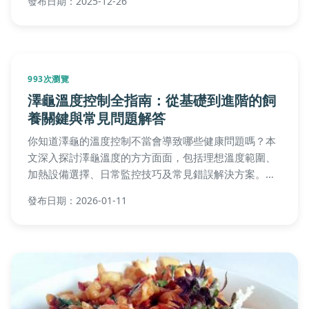
發布日期：2025-12-26
命的疑問，讓你的龜龜活得健康長壽。適合所有飼養歐
陸陸龜的愛好者閱讀。
993次瀏覽
澤龜溫度控制全指南：從基礎到進階的飼
養關鍵與常見問題解答
你知道澤龜的溫度控制不當會導致哪些健康問題嗎？本
文深入探討澤龜溫度的方方面面，包括理想溫度範圍、
加熱設備選擇、日常監控技巧及常見錯誤解決方案。內
容基於權威機構建議和真實飼養經驗，幫助新手和資深
發布日期：2026-01-11
飼主打造安全環境，避免溫度相關疾病。