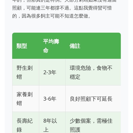
照顧，可能連三年都撐不過。這點我覺得蠻可惜
的，因為很多飼主可能不知道怎麼做。
平均壽
類型
備註
命
野生刺
環境危險，食物不
2-3年
蝟
穩定
家養刺
3-6年
良好照顧下可延長
蝟
長壽紀
8年以
少數個案，需極佳
錄
上
照護