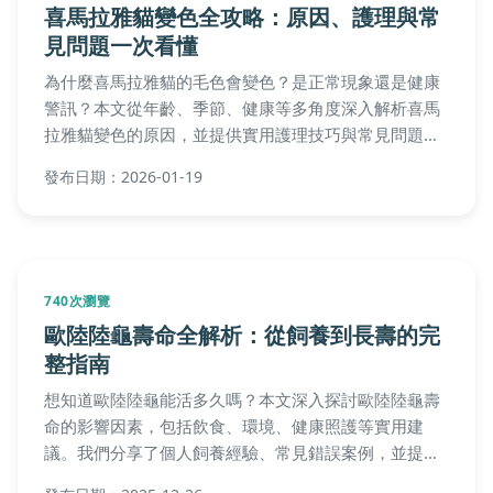
喜馬拉雅貓變色全攻略：原因、護理與常
見問題一次看懂
為什麼喜馬拉雅貓的毛色會變色？是正常現象還是健康
警訊？本文從年齡、季節、健康等多角度深入解析喜馬
拉雅貓變色的原因，並提供實用護理技巧與常見問題解
答，幫助貓主人輕鬆應對毛色變化，確保愛貓健康美
發布日期：2026-01-19
麗。
740次瀏覽
歐陸陸龜壽命全解析：從飼養到長壽的完
整指南
想知道歐陸陸龜能活多久嗎？本文深入探討歐陸陸龜壽
命的影響因素，包括飲食、環境、健康照護等實用建
議。我們分享了個人飼養經驗、常見錯誤案例，並提供
詳細的常見問題解答，幫助你解決所有關於歐陸陸龜壽