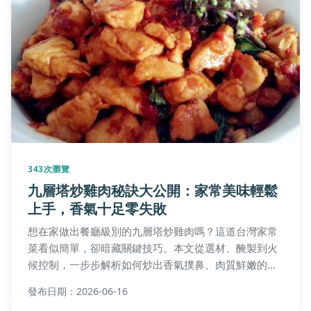
343次瀏覽
九層塔炒雞肉秘訣大公開：家常美味輕鬆
上手，香氣十足零失敗
想在家做出餐廳級別的九層塔炒雞肉嗎？這道台灣家常
菜看似簡單，卻暗藏關鍵技巧。本文從選材、醃製到火
候控制，一步步解析如何炒出香氣撲鼻、肉質鮮嫩的九
層塔炒雞肉，並分享常見錯誤解決方案，讓新手也能一
發布日期：2026-06-16
次成功。