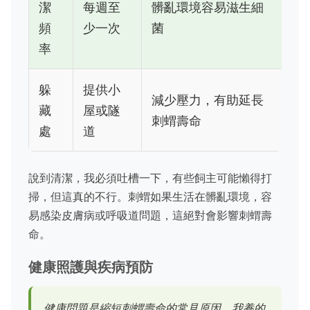
潔
每週至
髒亂環境容易滋生細
頻
少一次
菌
率
躲
提供小
減少壓力，有助延長
藏
屋或隧
刺蝟壽命
處
道
說到清潔，我必須吐槽一下，有些飼主可能懶得打
掃，但這真的不行。刺蝟如果生活在髒亂環境，容
易感染皮膚病或呼吸道問題，這絕對會影響刺蝟壽
命。
健康照護與疾病預防
健康問題是縮短刺蝟壽命的常見原因。我養的