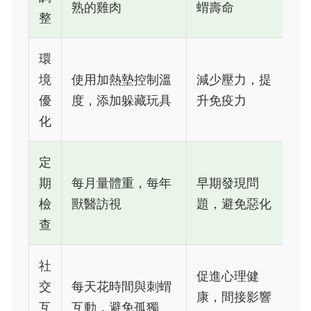
熟的雞肉
蝟壽命
整
環
境
使用加熱墊控制溫
減少壓力，提
優
度，添加躲藏玩具
升免疫力
化
定
期
每月量體重，每年
早期發現問
檢
獸醫訪視
題，避免惡化
查
社
促進心理健
交
每天花時間與刺蝟
康，間接影響
互
互動，避免孤獨