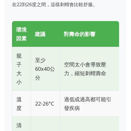
在22到26度之間，這樣刺蝟會比較舒服。
環境
建議
對壽命的影響
因素
籠
至少
子
空間太小會導致壓
60x40公
大
力，縮短刺蝟壽命
分
小
溫
過低或過高都可能引
22-26°C
度
發疾病
清