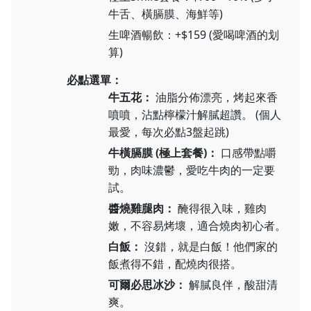
牛舌、橫膈膜、海鮮等)
生啤酒暢飲：+$159 (愛喝啤酒的划
算)
必點選單：
牛五花：
油脂分佈漂亮，烤起來香
噴噴，沾點檸檬汁解膩超讚。 (個人
最愛，每次必點3盤起跳)
牛橫膈膜 (極上套餐)：
口感帶點嚼
勁，肉味濃鬱，愛吃牛肉的一定要
試。
醬燒雞腿肉：
醃得很入味，雞肉
嫩，不容易烤壞，適合燒肉初心者。
白飯：
沒錯，就是白飯！他們家的
飯煮得不錯，配燒肉很搭。
可爾必思冰沙：
解膩良伴，酸甜清
爽。