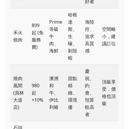
好者
哈根
Prime
達
海陸
899
等級
斯、
控、
空間略
禾火
起 (免
牛
生
追求
小，建
燒肉
服務
肉、
蠔、
高質
議訂位
費)
海鮮
剝殼
感
蝦
慶
燒肉
澳洲
甜點
祝、
頂級享
風間
980
和
精
約
受，價
(員林
起
牛、
緻、
會、
格也頂
大道
+10%
伊比
環境
預算
級
店)
利豬
優
較高
者
石頭