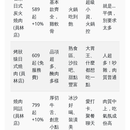
基本
超級
日式
就是...
589
款齊
火鍋
小
炭火
平價，
起
全，
吃到
資、
燒肉
別要求
+10%
雞軟
飽
火鍋
(員林
太多
骨
控
店)
熟食
大胃
烤狀
品項
609
區、
王、
人超
猿日
超
起 (免
沙拉
什麼
多！吵
式燒
多、
服務
吧、
都想
雜，肉
肉 (員
醃肉
費)
甜點
吃一
質普通
林店)
多樣
豐富
點
厚切
冰沙
燒肉
愛打
肉質中
799
牛
好
同話
卡、
上，吃
起
舌、
喝、
(員林
聚餐
氣氛成
+10%
創意
裝潢
店)
聊天
份高
小點
美