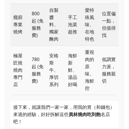
自製
愛特
800
位置偏
癮廚
醬
手工
殊風
起 (免
一點，
專業
料、
泡菜
味、
服務
但值得
燒烤
獨家
超推
在地
費)
找
醃肉
特色
重視
極屋
安格
海鮮
780
肉的
低調實
匠燒
斯
新
起 (免
原
力派，
燒肉
牛、
鮮、
服務
味、
服務親
專門
厚切
湯品
費)
海鮮
切
店
系列
好喝
控
接下來，就讓我們一家一家，用我的胃（和錢包）
來過的經驗，好好拆解這些
員林燒肉吃到飽
名店
吧！