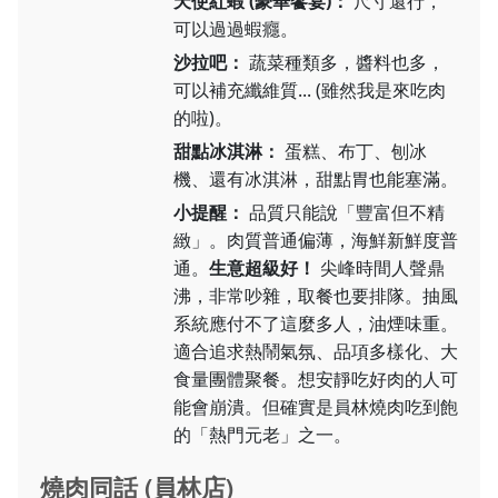
天使紅蝦 (豪華饗宴)：
尺寸還行，
可以過過蝦癮。
沙拉吧：
蔬菜種類多，醬料也多，
可以補充纖維質... (雖然我是來吃肉
的啦)。
甜點冰淇淋：
蛋糕、布丁、刨冰
機、還有冰淇淋，甜點胃也能塞滿。
小提醒：
品質只能說「豐富但不精
緻」。肉質普通偏薄，海鮮新鮮度普
通。
生意超級好！
尖峰時間人聲鼎
沸，非常吵雜，取餐也要排隊。抽風
系統應付不了這麼多人，油煙味重。
適合追求熱鬧氣氛、品項多樣化、大
食量團體聚餐。想安靜吃好肉的人可
能會崩潰。但確實是員林燒肉吃到飽
的「熱門元老」之一。
燒肉同話 (員林店)