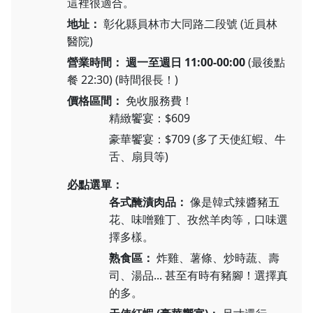
這裡很適合。
地址：
彰化縣員林市大同路二段號 (近員林
醫院)
營業時間：
週一至週日 11:00-00:00
(最後點
餐 22:30) (時間很長！)
價格區間：
免收服務費！
精緻饗宴：$609
豪華饗宴：$709 (多了天使紅蝦、牛
舌、扇貝等)
必點選單：
各式醃漬肉品：
像是韓式辣醬豬五
花、味噌雞丁、孜然羊肉等，口味選
擇多樣。
熟食區：
炸雞、薯條、炒時蔬、壽
司、湯品... 甚至有時有豬腳！選擇真
的多。