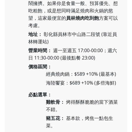
鬧擁擠。如果你是食量一般、預算優先、想
吃粗飽，或是想同時滿足燒肉和火鍋的慾
望，這家最便宜的
員林燒肉吃到飽
方案可以
考慮。
地址：
彰化縣員林市中山路二段號 (靠近員
林轉運站)
營業時間：
週一至週五 17:00-00:00；週六
日 11:30-00:00 (最後點餐 23:00)
價格區間：
經典燒肉鍋：$589 +10% (最基本)
海陸饗宴：$689 +10% (多些海鮮)
必點選單：
雞軟骨：
烤得酥酥脆脆的當下酒菜
不錯。
豬五花：
基本款，烤焦一點包生
菜。