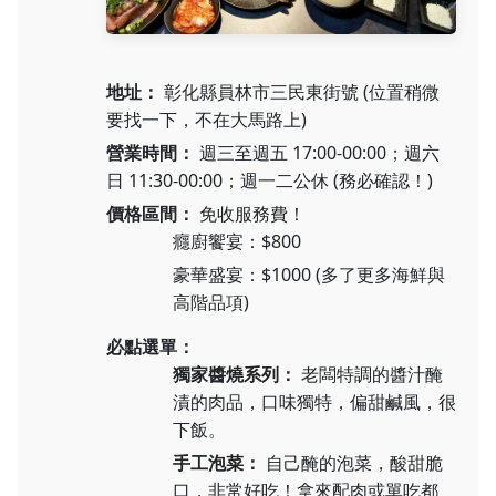
地址：
彰化縣員林市三民東街號 (位置稍微
要找一下，不在大馬路上)
營業時間：
週三至週五 17:00-00:00；週六
日 11:30-00:00；週一二公休 (務必確認！)
價格區間：
免收服務費！
癮廚饗宴：$800
豪華盛宴：$1000 (多了更多海鮮與
高階品項)
必點選單：
獨家醬燒系列：
老闆特調的醬汁醃
漬的肉品，口味獨特，偏甜鹹風，很
下飯。
手工泡菜：
自己醃的泡菜，酸甜脆
口，非常好吃！拿來配肉或單吃都