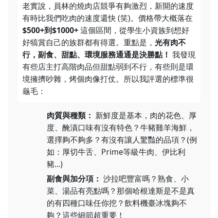
老實說，員林的燒肉店競爭有夠激烈，新開的速度
有時比我們吃肉的速度還快 (笑)。價格帶大概落在
$500+到$1000+
這個區間，從學生小資族到想好
好犒賞自己的族群都有得選。重點是，
光有肉不
行，副食、甜點、環境服務通通是決勝點！
我發現
有些店主打高階肉品但甜點弱到不行，有些則是環
境擁擠吵雜，烤個肉像打仗。所以我評選的標準很
龜毛：
肉質與種類：
新鮮度是基本，肉的花色、厚
度、醃漬口味有沒有特色？牛豬雞羊海鮮，
選擇夠不夠多？有沒有讓人驚豔的品項？(例
如：厚切牛舌、Prime等級牛肉、伊比利
豬...)
副食與加分項：
沙拉吧豐富嗎？熟食、小
菜、湯品有亮點嗎？那個哈根達斯是不是真
的有四種口味任你挖？飲料機臺冰塊夠不
夠？這些細節超重要！