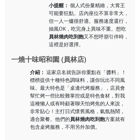
小提醒：
個人式份量精緻，大胃王
可能要狂點。店內座位不算非常大，
但一人一爐很舒適。服務速度還行，
抽風OK，吃完身上異味不重。想吃
員林燒肉吃到飽
又不想呼朋引伴時，
這裡是好選擇。
一燒十味昭和園 (員林店)
介紹：
這家店名就告訴你重點在「醬料」！
標榜提供十種特色調味料，讓你玩出不同風
味。最大特色是「桌邊代烤服務」，店員會
幫忙烤一些比較難掌控或是特色食材，對我
這種懶人或有時顧著聊天怕烤焦的人來說，
非常貼心！主打日式懷舊風格，氣氛熱鬧，
適合聚餐。他們的
員林燒肉吃到飽
方案就有
包含桌烤服務，不用另外加價。