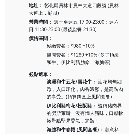
地址：
彰化縣員林市員林大道四段號 (員林
大道上，顯眼)
營業時間：
週一至週五 17:00-23:00；週六
日 11:30-23:00 (最後點餐 21:30)
價格區間：
極緻套餐：$980 +10%
風間套餐：$1280 +10% (多了頂級
和牛、伊比利豬肋條、海膽等)
必點選單：
澳洲和牛五花/雪花牛：
油花均勻細
緻，入口即化，肉香濃鬱，是高階肉
的享受。(預算夠直上風間套餐)
伊比利豬梅花/松阪豬：
號稱豬肉界
的勞斯萊斯，沒有惱人豬味，口感軟
嫩帶點堅果香氣，驚豔！
海膽和牛春捲 (風間套餐)：
創意料