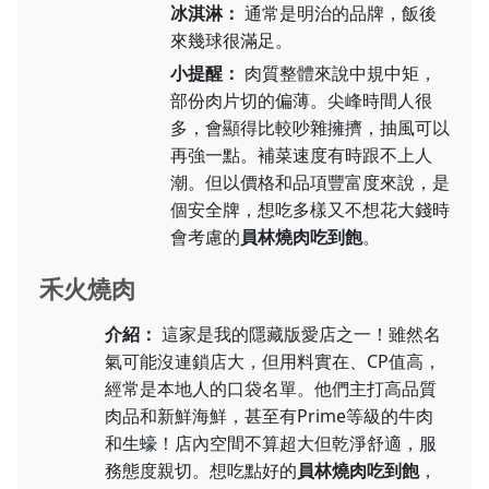
冰淇淋：
通常是明治的品牌，飯後
來幾球很滿足。
小提醒：
肉質整體來說中規中矩，
部份肉片切的偏薄。尖峰時間人很
多，會顯得比較吵雜擁擠，抽風可以
再強一點。補菜速度有時跟不上人
潮。但以價格和品項豐富度來說，是
個安全牌，想吃多樣又不想花大錢時
會考慮的
員林燒肉吃到飽
。
禾火燒肉
介紹：
這家是我的隱藏版愛店之一！雖然名
氣可能沒連鎖店大，但用料實在、CP值高，
經常是本地人的口袋名單。他們主打高品質
肉品和新鮮海鮮，甚至有Prime等級的牛肉
和生蠔！店內空間不算超大但乾淨舒適，服
務態度親切。想吃點好的
員林燒肉吃到飽
，