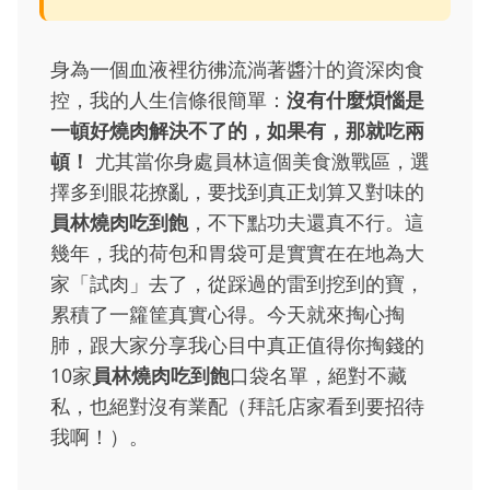
身為一個血液裡彷彿流淌著醬汁的資深肉食
控，我的人生信條很簡單：
沒有什麼煩惱是
一頓好燒肉解決不了的，如果有，那就吃兩
頓！
尤其當你身處員林這個美食激戰區，選
擇多到眼花撩亂，要找到真正划算又對味的
員林燒肉吃到飽
，不下點功夫還真不行。這
幾年，我的荷包和胃袋可是實實在在地為大
家「試肉」去了，從踩過的雷到挖到的寶，
累積了一籮筐真實心得。今天就來掏心掏
肺，跟大家分享我心目中真正值得你掏錢的
10家
員林燒肉吃到飽
口袋名單，絕對不藏
私，也絕對沒有業配（拜託店家看到要招待
我啊！）。