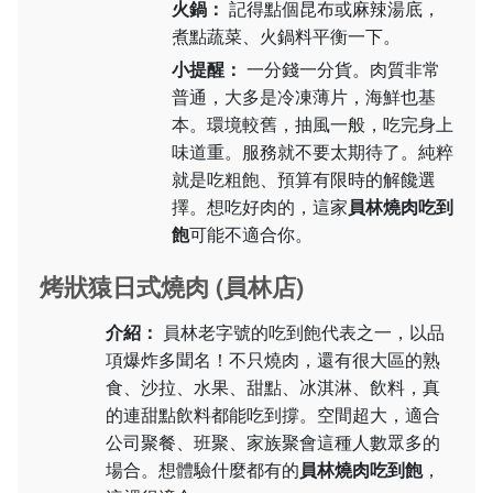
火鍋：
記得點個昆布或麻辣湯底，
煮點蔬菜、火鍋料平衡一下。
小提醒：
一分錢一分貨。肉質非常
普通，大多是冷凍薄片，海鮮也基
本。環境較舊，抽風一般，吃完身上
味道重。服務就不要太期待了。純粹
就是吃粗飽、預算有限時的解饞選
擇。想吃好肉的，這家
員林燒肉吃到
飽
可能不適合你。
烤狀猿日式燒肉 (員林店)
介紹：
員林老字號的吃到飽代表之一，以品
項爆炸多聞名！不只燒肉，還有很大區的熟
食、沙拉、水果、甜點、冰淇淋、飲料，真
的連甜點飲料都能吃到撐。空間超大，適合
公司聚餐、班聚、家族聚會這種人數眾多的
場合。想體驗什麼都有的
員林燒肉吃到飽
，