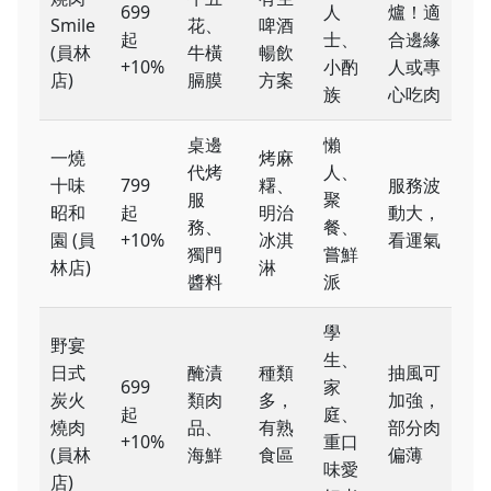
699
人
爐！適
Smile
花、
啤酒
起
士、
合邊緣
(員林
牛橫
暢飲
+10%
小酌
人或專
店)
膈膜
方案
族
心吃肉
桌邊
懶
一燒
烤麻
代烤
人、
十味
799
糬、
服務波
服
聚
昭和
起
明治
動大，
務、
餐、
園 (員
+10%
冰淇
看運氣
獨門
嘗鮮
林店)
淋
醬料
派
學
野宴
生、
日式
醃漬
種類
抽風可
699
家
炭火
類肉
多，
加強，
起
庭、
燒肉
品、
有熟
部分肉
+10%
重口
(員林
海鮮
食區
偏薄
味愛
店)