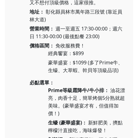
又不想付頂級價格，這家很推。
地址：
彰化縣員林市萬年路三段號 (靠近員
林大道)
營業時間：
週一至週五 17:30-00:00；週六
日 11:30-00:00 (最後點餐 23:00)
價格區間：
免收服務費！
經典饗宴：$899
豪華盛宴：$1099 (多了Prime牛、
生蠔、大草蝦、幹貝等頂級品項)
必點選單：
Prime等級霜降牛/牛小排：
油花漂
亮，肉香十足，簡單烤個5分熟就超
美味。(豪華盛宴才有，但值得加
價！)
生蠔 (豪華盛宴)：
新鮮肥美，擠點
檸檬汁直接吃，海味爆發！