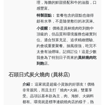
理，海膽的鮮甜搭配和牛的油脂，口
感豐富。
特製甜點：
套餐包含的甜點也做得
頗有水準，不是隨便敷衍的冰淇淋。
小提醒：
價格是員林燒肉吃到飽中
頂級的，但品質和環境服務也確實到
位。適合預算充足、追求精緻體驗、
約會或重要聚餐。抽風很強，吃完不
太會有油煙味。記得訂位！這是少數
我會為了特別日子而來的
員林燒肉吃
到飽
店。
石頭日式炭火燒肉 (員林店)
介紹：
這家就是超級小資族的好朋友！價格
非常親民，而且主打「燒肉+火鍋」雙重享
受。品項以基本款為主，肉、海鮮、火鍋料
都有。環境就是標準連鎖燒肉店的樣子，熱