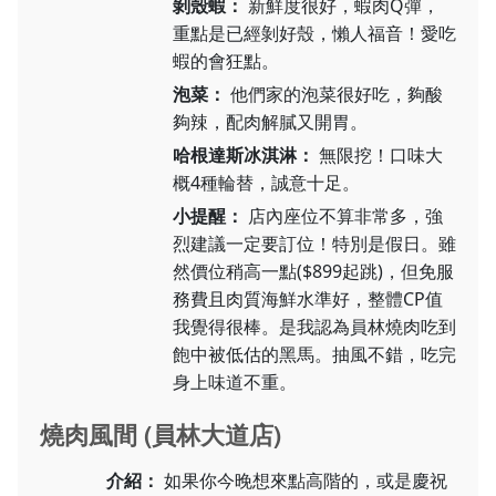
剝殼蝦：
新鮮度很好，蝦肉Q彈，
重點是已經剝好殼，懶人福音！愛吃
蝦的會狂點。
泡菜：
他們家的泡菜很好吃，夠酸
夠辣，配肉解膩又開胃。
哈根達斯冰淇淋：
無限挖！口味大
概4種輪替，誠意十足。
小提醒：
店內座位不算非常多，強
烈建議一定要訂位！特別是假日。雖
然價位稍高一點($899起跳)，但免服
務費且肉質海鮮水準好，整體CP值
我覺得很棒。是我認為員林燒肉吃到
飽中被低估的黑馬。抽風不錯，吃完
身上味道不重。
燒肉風間 (員林大道店)
介紹：
如果你今晚想來點高階的，或是慶祝