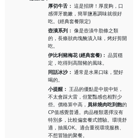
厚切牛舌：
這是招牌！厚度夠，口
感彈牙脆嫩，簡單鹽蔥調味就很好
吃。(經典套餐限定)
壺漬系列：
像是壺漬牛肋條之類
的，長條狀肉塊醃漬入味，烤好剪開
吃。
伊比利豬梅花 (經典套餐)：
品質穩
定，吃得到高階豬的風味。
同話冰沙：
通常是水果口味，蠻好
喝的。
小提醒：
王品的優點是中規中矩，
不太會踩大雷，但驚豔感也相對少
些。價格算中高，
員林燒肉吃到飽
的
CP值感覺普通。肉品種類選擇沒有
特別多，比較偏套餐式體驗。環境舒
適，抽風OK。適合重視環境服務、
不想冒險的聚餐。