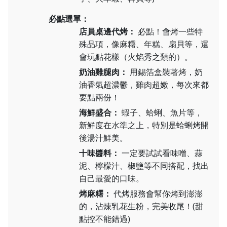
必點選單：
店員桌邊代烤：
必點！會烤一些特
殊品項，像麻糬、年糕、扇貝等，還
會玩點花樣（火焰秀之類的）。
奶油雞腿肉：
用錫箔盒裝著烤，奶
油香氣超濃鬱，雞肉超嫩，每次來都
要點兩份！
海鮮盛合：
蝦子、蛤蜊、魚片等，
新鮮度在水準之上，特別是蛤蜊烤開
後湯汁鮮美。
十味醬料：
一定要試試看味噌、蒜
泥、檸檬汁、椒鹽等不同搭配，找出
自己最愛的口味。
烤麻糬：
代烤服務會幫你烤到澎澎
的，沾煉乳花生粉，完美收尾！(甜
點控不能錯過)