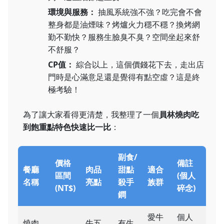
環境與服務：
抽風系統強不強？吃完會不會
整身都是油煙味？烤爐火力穩不穩？換烤網
勤不勤快？服務生臉臭不臭？空間坐起來舒
不舒服？
CP值：
綜合以上，這個價錢花下去，走出店
門時是心滿意足還是覺得有點空虛？這是終
極考驗！
為了讓大家看得更清楚，我整理了一個
員林燒肉吃
到飽重點特色快速比一比
：
副食/
價格
備註
餐廳
肉品
甜點
適合
區間
(個人
名稱
亮點
殺手
族群
(NT$)
碎念)
鐧
愛牛
個人
燒肉
牛五
有生