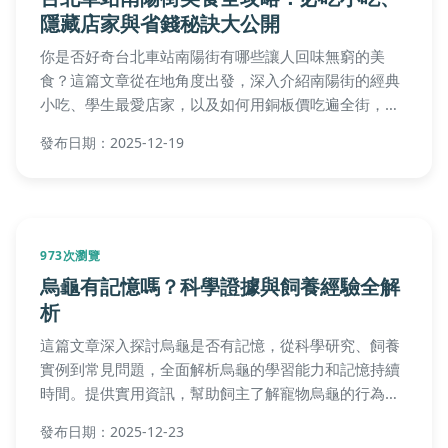
隱藏店家與省錢秘訣大公開
你是否好奇台北車站南陽街有哪些讓人回味無窮的美
食？這篇文章從在地角度出發，深入介紹南陽街的經典
小吃、學生最愛店家，以及如何用銅板價吃遍全街，並
分享個人真實體驗和實用建議，讓你輕鬆規劃美食之
發布日期：2025-12-19
旅。
973次瀏覽
烏龜有記憶嗎？科學證據與飼養經驗全解
析
這篇文章深入探討烏龜是否有記憶，從科學研究、飼養
實例到常見問題，全面解析烏龜的學習能力和記憶持續
時間。提供實用資訊，幫助飼主了解寵物烏龜的行為模
式，並解答如烏龜能記住主人嗎、記憶能持續多久等疑
發布日期：2025-12-23
問。