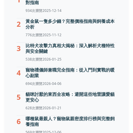
對指南
934次瀏覽
2025-12-14
黃金鼠一隻多少錢？完整價格指南與飼養成本
2
分析
776次瀏覽
2025-11-12
比特犬攻擊力真相大揭秘：深入解析犬種特性
3
與安全關鍵
538次瀏覽
2026-01-25
寵物禮儀師兼職完全指南：從入門到實戰的暖
4
心副業
694次瀏覽
2026-04-06
貓咪討厭的東西全攻略：避開這些地雷讓愛貓
5
更安心
628次瀏覽
2026-01-21
哪種鼠最親人？寵物鼠親密度排行榜與完整飼
6
養指南
569次瀏覽
2025-12-06