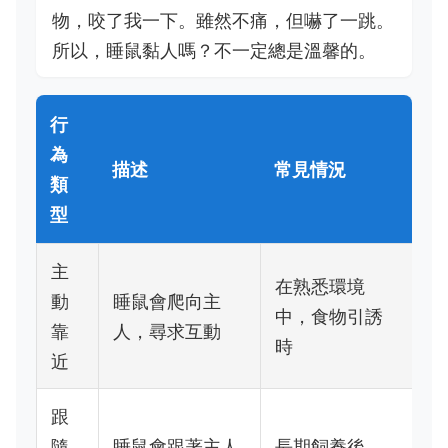
物，咬了我一下。雖然不痛，但嚇了一跳。
所以，睡鼠黏人嗎？不一定總是溫馨的。
行
為
描述
常見情況
類
型
主
在熟悉環境
動
睡鼠會爬向主
中，食物引誘
靠
人，尋求互動
時
近
跟
隨
睡鼠會跟著主人
長期飼養後，