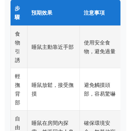
步
預期效果
注意事項
驟
食
物
使用安全食
睡鼠主動靠近手部
引
物，避免過量
誘
輕
撫
睡鼠放鬆，接受撫
避免觸摸頭
背
摸
部，容易驚嚇
部
自
睡鼠在房間內探
確保環境安
由