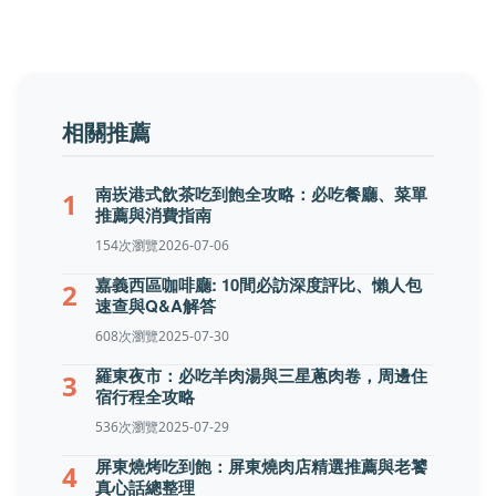
相關推薦
南崁港式飲茶吃到飽全攻略：必吃餐廳、菜單
1
推薦與消費指南
154次瀏覽
2026-07-06
嘉義西區咖啡廳: 10間必訪深度評比、懶人包
2
速查與Q&A解答
608次瀏覽
2025-07-30
羅東夜市：必吃羊肉湯與三星蔥肉卷，周邊住
3
宿行程全攻略
536次瀏覽
2025-07-29
屏東燒烤吃到飽：屏東燒肉店精選推薦與老饕
4
真心話總整理