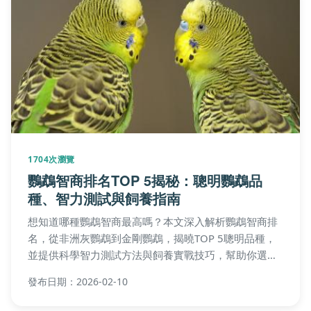
1704次瀏覽
鸚鵡智商排名TOP 5揭秘：聰明鸚鵡品
種、智力測試與飼養指南
想知道哪種鸚鵡智商最高嗎？本文深入解析鸚鵡智商排
名，從非洲灰鸚鵡到金剛鸚鵡，揭曉TOP 5聰明品種，
並提供科學智力測試方法與飼養實戰技巧，幫助你選擇
適合的寵物鸚鵡。
發布日期：2026-02-10