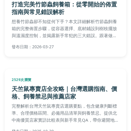
打造完美竹節蟲飼養箱：從零開始的佈置
指南與常見錯誤解析
想養竹節蟲卻不知從何下手？本文詳細解析竹節蟲飼養
箱的完整佈置步驟，從容器選擇、底材鋪設到樹枝擺放
與溫濕度控制，並揭露新手常犯的三大錯誤。跟著做，
輕鬆打造竹節蟲的舒適家園。
發布日期：2026-03-27
2529次瀏覽
天竺鼠專賣店全攻略｜台灣選購指南、價
格、飼養禁忌與推薦店家
完整解析台灣天竺鼠專賣店選購要點，包含健康判斷標
準、合理價格區間、必備用品清單與飼養禁忌。提供北
中南優質店家實訪比較表與新手常見QA，帶你避開地雷
店家，找到值得信賴的天竺鼠專賣店。