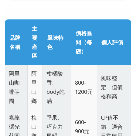
主
價格區
品牌
要
風味特
間（每
個人評價
名稱
產
色
磅）
區
阿里
阿
柑橘酸
風味穩
山咖
里
香、
800-
定，但價
啡莊
山
body飽
1200元
格稍高
園
鄉
滿
嘉義
梅
堅果、
CP值不
600-
曙光
山
巧克力
錯，適合
900元
莊園
鄉
尾韻
日常飲用