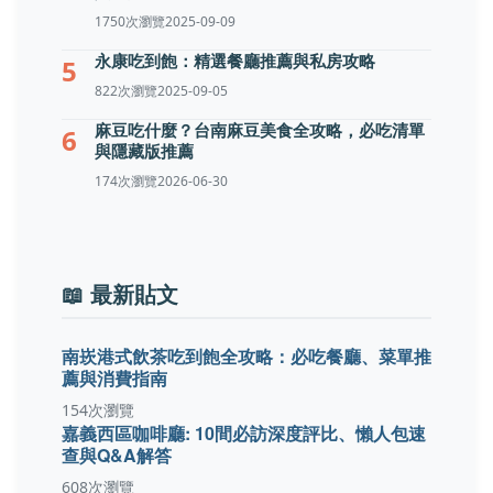
1750次瀏覽
2025-09-09
永康吃到飽：精選餐廳推薦與私房攻略
5
822次瀏覽
2025-09-05
麻豆吃什麼？台南麻豆美食全攻略，必吃清單
6
與隱藏版推薦
174次瀏覽
2026-06-30
📖 最新貼文
南崁港式飲茶吃到飽全攻略：必吃餐廳、菜單推
薦與消費指南
154次瀏覽
嘉義西區咖啡廳: 10間必訪深度評比、懶人包速
查與Q&A解答
608次瀏覽