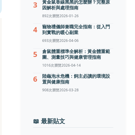
黃金鼠香線黑黑的怎麼辦？完整原
3
因解析與處理指南
892次瀏覽
2026-01-26
寵物禮儀師兼職完全指南：從入門
4
到實戰的暖心副業
693次瀏覽
2026-04-06
倉鼠體重標準全解析：黃金體重範
5
圍、測量技巧與健康管理指南
1016次瀏覽
2026-04-14
陸龜泡水危機：飼主必讀的環境設
6
置與健康指南
908次瀏覽
2026-03-28
📖 最新貼文