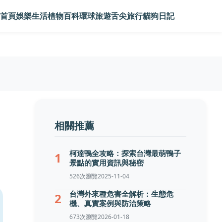
首頁
娛樂生活
植物百科
環球旅遊
舌尖旅行
貓狗日記
相關推薦
柯達鴨全攻略：探索台灣最萌鴨子
1
景點的實用資訊與秘密
526次瀏覽
2025-11-04
台灣外來種危害全解析：生態危
2
機、真實案例與防治策略
673次瀏覽
2026-01-18