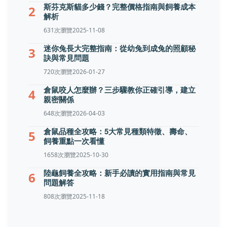
斯芬克斯貓多少錢？完整價格指南與飼養成本
2
解析
631次瀏覽
2025-11-08
迷你兔長大完整指南：從幼兔到成兔的照顧秘
3
訣與常見問題
720次瀏覽
2026-01-27
倉鼠咬人怎麼辦？三步驟教你正確引導，建立
4
親密關係
648次瀏覽
2026-04-03
倉鼠品種全攻略：5大常見種類特徵、壽命、
5
飼養重點一次看懂
1658次瀏覽
2025-10-30
陸龜飼養全攻略：新手必讀的實用指南與常見
6
問題解答
808次瀏覽
2025-11-18