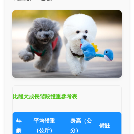
比熊犬成長階段體重參考表
年
平均體重
身高（公
備註
齡
（公斤）
分）