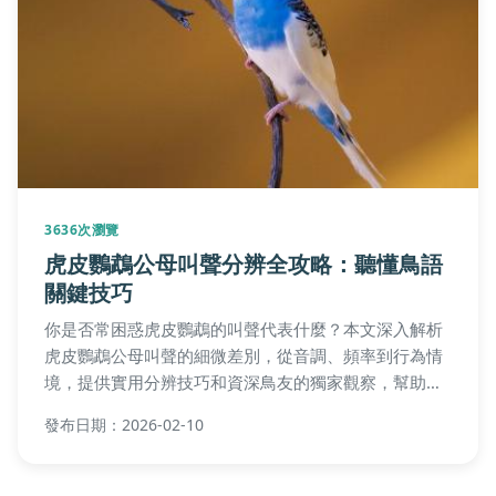
3636次瀏覽
虎皮鸚鵡公母叫聲分辨全攻略：聽懂鳥語
關鍵技巧
你是否常困惑虎皮鸚鵡的叫聲代表什麼？本文深入解析
虎皮鸚鵡公母叫聲的細微差別，從音調、頻率到行為情
境，提供實用分辨技巧和資深鳥友的獨家觀察，幫助你
準確判斷鳥寶性別，改善飼養溝通。
發布日期：2026-02-10