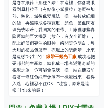
是卷在紙筒上那種？錯！在這裡，你會親眼
看到原料粒子（有點像小塑膠粒）怎麼被加
熱、融化，然後像變魔法一樣，被拉成細細
的絲，再編織成各種寬度、顏色、甚至閃著
珠光或印著可愛圖案的緞帶。工廠裡那些轟
隆運轉的巨大機器（放心，有安全距離），
配上師傅們專注的眼神，瞬間讓你明白，每
天用的禮品包裝帶、衣服上的裝飾帶，原來
是這樣"出生"的！
緞帶王觀光工廠
成功地把
硬邦邦的生產線，轉化成一場充滿驚奇感的
視覺之旅。你可能會像我一樣，站在機器前
看著一條紅色緞帶像瀑布一樣流出來，看得
入迷，心裡忍不住OS："哇塞，原來是這
樣'吐'出來的喔！"
門票：免費入場！DIY才需要