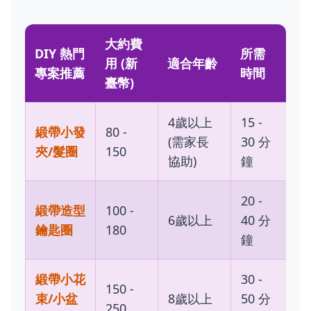
大約費
DIY 熱門
所需
用 (新
適合年齡
專案推薦
時間
臺幣)
4歲以上
15 -
緞帶小發
80 -
(需家長
30 分
夾/髮圈
150
協助)
鐘
20 -
緞帶造型
100 -
6歲以上
40 分
鑰匙圈
180
鐘
緞帶小花
30 -
150 -
束/小盆
8歲以上
50 分
250