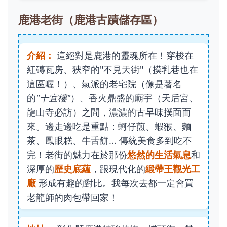
鹿港老街（鹿港古蹟儲存區）
介紹：
這絕對是鹿港的靈魂所在！穿梭在
紅磚瓦房、狹窄的"不見天街"（摸乳巷也在
這區喔！）、氣派的老宅院（像是著名
的
"十宜樓"
）、香火鼎盛的廟宇（天后宮、
龍山寺必訪）之間，濃濃的古早味撲面而
來。邊走邊吃是重點：蚵仔煎、蝦猴、麵
茶、鳳眼糕、牛舌餅... 傳統美食多到吃不
完！老街的魅力在於那份
悠然的生活氣息
和
深厚的
歷史底蘊
，跟現代化的
緞帶王觀光工
廠
形成有趣的對比。我每次去都一定會買
老龍師的肉包帶回家！