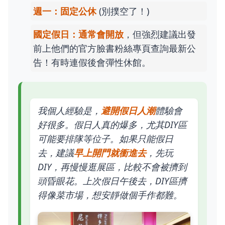
週一：固定公休
(別撲空了！)
國定假日：通常會開放
，但強烈建議出發
前上他們的官方臉書粉絲專頁查詢最新公
告！有時連假後會彈性休館。
我個人經驗是，
避開假日人潮
體驗會
好很多。假日人真的爆多，尤其DIY區
可能要排隊等位子。如果只能假日
去，建議
早上開門就衝進去
，先玩
DIY，再慢慢逛展區，比較不會被擠到
頭昏眼花。上次假日午後去，DIY區擠
得像菜市場，想安靜做個手作都難。