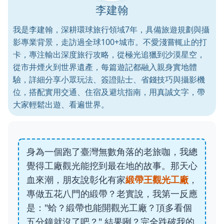
李建翰
我是李建翰，深耕環球旅行領域7年，具備旅遊規劃與攝
影專業背景，走訪過全球100+城市。不愛淺嘗輒止的打
卡，專注輸出深度旅行攻略，從極光追獵到沙漠星空，
從市井煙火到世界遺產，每篇遊記都融入親身實地體
驗，詳細分享小眾玩法、簽證貼士、省錢技巧與攝影機
位，搭配實用交通、住宿及避坑指南，用真誠文字，帶
大家輕鬆出遊、看遍世界。
身為一個跑了臺灣無數角落的老旅咖，我總
覺得工廠觀光能挖到最在地的故事。那天心
血來潮，朋友說彰化有家
緞帶王觀光工廠
，
專做五花八門的緞帶？老實說，我第一反應
是："蛤？緞帶也能開觀光工廠？頂多看個
五分鐘就沒了吧？" 結果咧？完全跌破我的