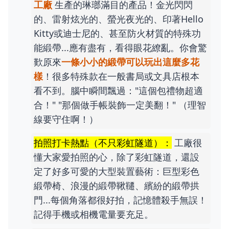
工廠
生產的琳瑯滿目的產品！金光閃閃
的、雷射炫光的、螢光夜光的、印著Hello
Kitty或迪士尼的、甚至防火材質的特殊功
能緞帶...應有盡有，看得眼花繚亂。你會驚
歎原來
一條小小的緞帶可以玩出這麼多花
樣
！很多特殊款在一般書局或文具店根本
看不到。腦中瞬間飄過："這個包禮物超適
合！" "那個做手帳裝飾一定美翻！" （理智
線要守住啊！）
拍照打卡熱點（不只彩虹隧道）：
工廠很
懂大家愛拍照的心，除了彩虹隧道，還設
定了好多可愛的大型裝置藝術：巨型彩色
緞帶椅、浪漫的緞帶鞦韆、繽紛的緞帶拱
門...每個角落都很好拍，記憶體殺手無誤！
記得手機或相機電量要充足。