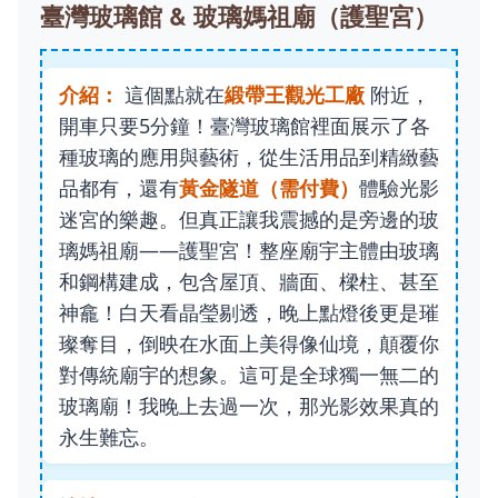
臺灣玻璃館 & 玻璃媽祖廟（護聖宮）
介紹：
這個點就在
緞帶王觀光工廠
附近，
開車只要5分鐘！臺灣玻璃館裡面展示了各
種玻璃的應用與藝術，從生活用品到精緻藝
品都有，還有
黃金隧道（需付費）
體驗光影
迷宮的樂趣。但真正讓我震撼的是旁邊的玻
璃媽祖廟——護聖宮！整座廟宇主體由玻璃
和鋼構建成，包含屋頂、牆面、樑柱、甚至
神龕！白天看晶瑩剔透，晚上點燈後更是璀
璨奪目，倒映在水面上美得像仙境，顛覆你
對傳統廟宇的想象。這可是全球獨一無二的
玻璃廟！我晚上去過一次，那光影效果真的
永生難忘。