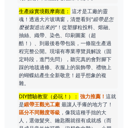
生產線實境觀摩廊道：
這才是工廠的靈
魂！透過大片玻璃窗，清楚看到
"緞帶是怎
麼被製造出來的"
！從塑膠粒投料、熔融、
抽絲、織帶、染色、印刷圖案（超
酷！）、到最後卷帶包裝，一條龍生產過
程完整公開。現場有專業導覽員解說（固
定時段，進門先問），聽完真的會對腳下
踩的地毯邊條、衣服上的裝飾帶、禮物上
的蝴蝶結產生全新敬意！超乎想象的複
雜。
DIY體驗教室（必玩！）：
強力推薦！
這就
是
緞帶王觀光工廠
最讓人手癢的地方了！
區分不同難度等級
，像我這種手拙的大
人，選做髮夾、鑰匙圈就很有成就感（而