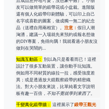
且成品意外地可愛，沒想象中難）。小朋
友可以做簡單的緞帶花或小盆栽。進階版
還有個人化緞帶印刷體驗，可以印上自己
名字或喜歡的圖案，做成獨一無二的紀念
品（送禮自用兩相宜）。
注意：
假日人潮
洶湧，建議一入場就先來預約或報名想做
的DIY專案，免得向隅！我就看過小朋友沒
做到在哭鬧的...
知識互動區：
別以為只是看看而已！這裡
設計了很多互動裝置，讓你動手玩知識。
例如用不同材質的線拉一拉，感受強度差
異；或是透過放大鏡觀察緞帶的精密織
法。對大小朋友來說，比單純看文字說明
板有趣一百倍，
不知不覺就學到東西了
。
千變萬化緞帶牆：
這裡展示了
緞帶王觀光