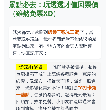
景點必去：玩透透才值回票價
（雖然免票XD）
既然都大老遠跑到
緞帶王觀光工廠
了，當
然要玩好玩滿！我把裡面絕對不能錯過的精
華點列出來，有些地方真的會讓人驚呼連
連，快筆記下來：
七彩彩虹隧道：
一進門就先被震撼！整條
長廊掛滿了成千上萬條各種顏色、寬度的
緞帶，像瀑布一樣從天而降，陽光一照進
來，光影變化美到不行！絕對是
IG打卡第
一熱點
，怎麼拍都夢幻。記得走到最裡面
回頭拍，效果更贊。小朋友在這區通常會
嗨到瘋掉，瘋狂穿梭在綵帶雨中。