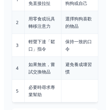
免直接拉扯
狗狗或自己
用零食或玩具
選擇狗狗喜歡
2
轉移注意力
的物品
輕聲下達「鬆
保持一致的口
3
口」指令
令
如果無效，嘗
避免養成壞習
4
試交換物品
慣
必要時尋求專
5
業幫助