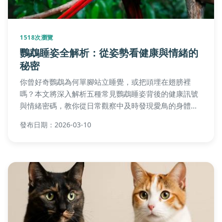
1518次瀏覽
鸚鵡睡姿全解析：從姿勢看健康與情緒的
秘密
你曾好奇鸚鵡為何單腳站立睡覺，或把頭埋在翅膀裡
嗎？本文將深入解析五種常見鸚鵡睡姿背後的健康訊號
與情緒密碼，教你從日常觀察中及時發現愛鳥的身體異
狀，建立更緊密的互動關係。
發布日期：2026-03-10