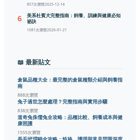
857次瀏覽
2025-12-14
美系杜賓犬完整指南：飼養、訓練與健康必知
6
祕訣
1081次瀏覽
2026-01-21
📖 最新貼文
倉鼠品種大全：最完整的倉鼠種類介紹與飼養指
南
888次瀏覽
兔子過世怎麼處理？完整指南與實用步驟
838次瀏覽
道奇兔侏儒兔全攻略：品種比較、飼養成本與健
康照護
1555次瀏覽
長毛玳瑁貓全攻略：性格、護理與常見問題深度