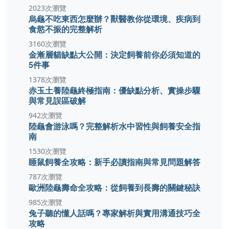
2023次瀏覽
烏龜不吃東西怎麼辦？獸醫教你從環境、疾病到
食慾不振的完整解析
3160次瀏覽
金漸層貓缺點大公開：決定飼養前你必須知道的
5件事
1378次瀏覽
赤玉土養陸龜終極指南：優缺點分析、實操步驟
與常見誤區破解
942次瀏覽
陸龜會游泳嗎？完整解析水中習性與飼養安全指
南
1530次瀏覽
睡鼠飼養全攻略：新手必讀指南與常見問題解答
787次瀏覽
歐洲陸龜壽命全攻略：從飼養到長壽的關鍵秘訣
985次瀏覽
兔子聽的懂人話嗎？專家解析與實用溝通技巧全
攻略