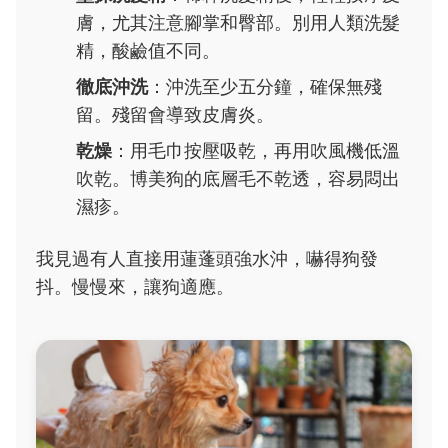
膚，尤其注意腳掌和臀部。別用人類洗髮
精，酸鹼值不同。
徹底沖洗
：沖洗至少五分鐘，確保無殘
留。殘留會導致皮膚炎。
乾燥
：用毛巾按壓吸乾，再用吹風機低溫
吹乾。博美狗的底層毛不乾透，容易悶出
濕疹。
我見過有人直接用蓮蓬頭強水沖，嚇得狗發
抖。慢慢來，讓狗適應。