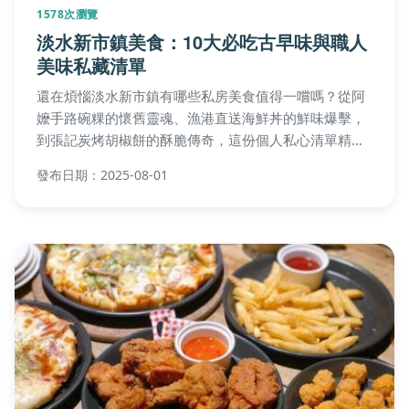
1578次瀏覽
淡水新市鎮美食：10大必吃古早味與職人
美味私藏清單
還在煩惱淡水新市鎮有哪些私房美食值得一嚐嗎？從阿
嬤手路碗粿的懷舊靈魂、漁港直送海鮮丼的鮮味爆擊，
到張記炭烤胡椒餅的酥脆傳奇，這份個人私心清單精選
藥燉排骨、熱炒宵夜、手作豆花等多元美味，帶你探索
發布日期：2025-08-01
巷弄裡的義式風情與深夜暖心慰藉，一次滿足味蕾的終
極指南！