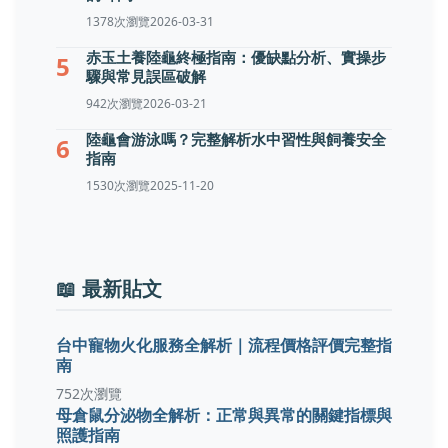
1378次瀏覽
2026-03-31
赤玉土養陸龜終極指南：優缺點分析、實操步
5
驟與常見誤區破解
942次瀏覽
2026-03-21
陸龜會游泳嗎？完整解析水中習性與飼養安全
6
指南
1530次瀏覽
2025-11-20
📖 最新貼文
台中寵物火化服務全解析｜流程價格評價完整指
南
752次瀏覽
母倉鼠分泌物全解析：正常與異常的關鍵指標與
照護指南