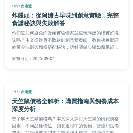
1091次瀏覽
炸饅頭：從阿嬤古早味到創意實驗，完整
食譜秘訣與失敗解答
你知道如何避免炸饅頭實驗慘案並重現阿嬤的樸實好滋
味嗎？本文從經典不敗款到創意變奏曲，教你挑選饅頭
的黃金法則與麵粉搭配秘訣，拆解關鍵步驟如魔鬼細
節，並提供常見失敗診斷與Q&A解答，讓你輕鬆掌握完
發布日期：2025-09-04
美炸饅頭技巧！
1531次瀏覽
天竺鼠價格全解析：購買指南與飼養成本
深度分析
想了解天竺鼠價格嗎？本文深入探討天竺鼠的購買價格
因素、不同品種價位、飼養過程中的食物、醫療和設備
費用，並提供實用問答與節省成本建議，幫助您在飼養