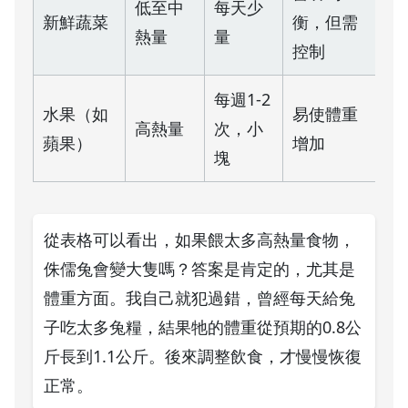
低至中
每天少
新鮮蔬菜
衡，但需
熱量
量
控制
每週1-2
水果（如
易使體重
高熱量
次，小
蘋果）
增加
塊
從表格可以看出，如果餵太多高熱量食物，
侏儒兔會變大隻嗎？答案是肯定的，尤其是
體重方面。我自己就犯過錯，曾經每天給兔
子吃太多兔糧，結果牠的體重從預期的0.8公
斤長到1.1公斤。後來調整飲食，才慢慢恢復
正常。