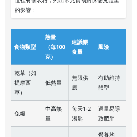
這裡有個表格，列出常見食物對侏儒兔體重
的影響：
熱量
建議餵
食物類型
（每100
風險
食量
克）
乾草（如
無限供
有助維持
提摩西
低熱量
應
體型
草）
中高熱
每天1-2
過量易導
兔糧
量
湯匙
致肥胖
營養均