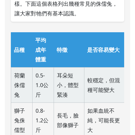
樣。下面這個表格列出幾種常見的侏儒兔，
讓大家對牠們有基本認識。
平均
品種
成年
特徵
是否容易變大
體重
荷蘭
0.5-
耳朵短
較穩定，但混
侏儒
1.0公
小，體型
種可能變大
兔
斤
緊湊
獅子
0.8-
如果血統不
長毛，臉
兔侏
1.2公
純，可能長更
部像獅子
儒型
斤
大