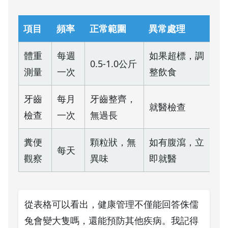
項目
頻率
正常範圍
異常處理
體重
每週
如果超標，調
0.5-1.0公斤
測量
一次
整飲食
牙齒
每月
牙齒整齊，
就醫檢查
檢查
一次
無過長
糞便
顆粒狀，無
如有腹瀉，立
每天
觀察
異味
即就醫
從表格可以看出，健康管理不僅能回答侏儒
兔會變大隻嗎，還能預防其他疾病。我記得