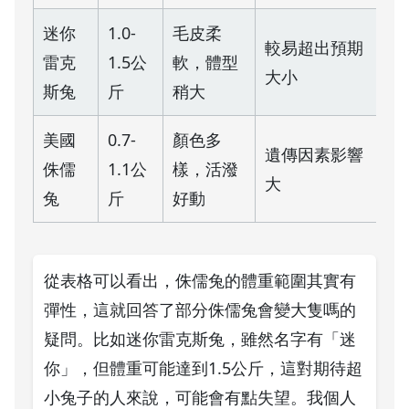
迷你
1.0-
毛皮柔
較易超出預期
雷克
1.5公
軟，體型
大小
斯兔
斤
稍大
美國
0.7-
顏色多
遺傳因素影響
侏儒
1.1公
樣，活潑
大
兔
斤
好動
從表格可以看出，侏儒兔的體重範圍其實有
彈性，這就回答了部分侏儒兔會變大隻嗎的
疑問。比如迷你雷克斯兔，雖然名字有「迷
你」，但體重可能達到1.5公斤，這對期待超
小兔子的人來說，可能會有點失望。我個人