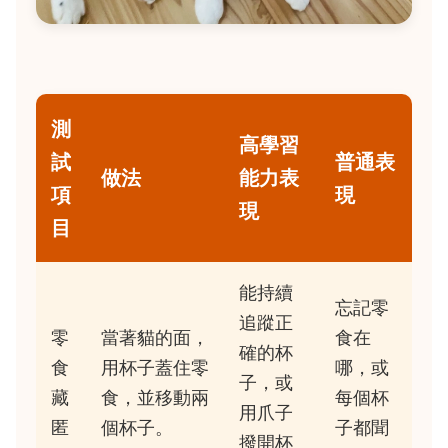
測
高學習
試
普通表
做法
能力表
項
現
現
目
能持續
忘記零
追蹤正
零
當著貓的面，
食在
確的杯
食
用杯子蓋住零
哪，或
子，或
藏
食，並移動兩
每個杯
用爪子
匿
個杯子。
子都聞
撥開杯