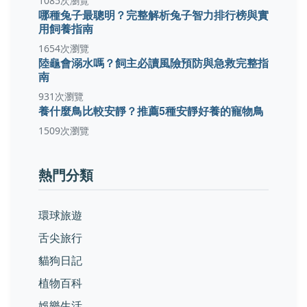
1085次瀏覽
哪種兔子最聰明？完整解析兔子智力排行榜與實
用飼養指南
1654次瀏覽
陸龜會溺水嗎？飼主必讀風險預防與急救完整指
南
931次瀏覽
養什麼鳥比較安靜？推薦5種安靜好養的寵物鳥
1509次瀏覽
熱門分類
環球旅遊
舌尖旅行
貓狗日記
植物百科
娛樂生活