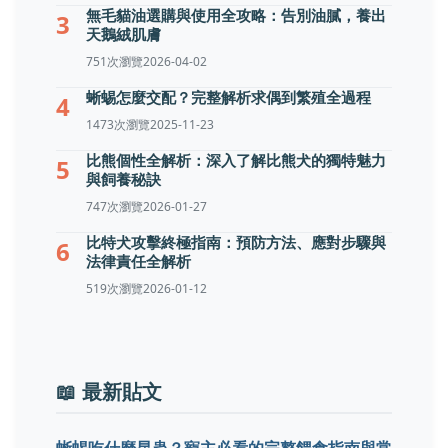
無毛貓油選購與使用全攻略：告別油膩，養出
3
天鵝絨肌膚
751次瀏覽
2026-04-02
蜥蜴怎麼交配？完整解析求偶到繁殖全過程
4
1473次瀏覽
2025-11-23
比熊個性全解析：深入了解比熊犬的獨特魅力
5
與飼養秘訣
747次瀏覽
2026-01-27
比特犬攻擊終極指南：預防方法、應對步驟與
6
法律責任全解析
519次瀏覽
2026-01-12
📖 最新貼文
蜥蜴吃什麼昆蟲？寵主必看的完整餵食指南與常