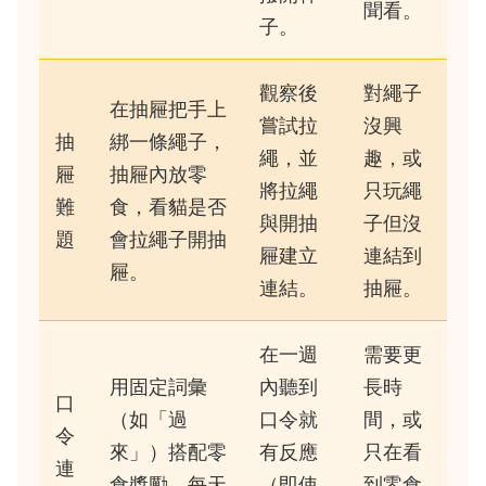
聞看。
子。
觀察後
對繩子
在抽屜把手上
嘗試拉
沒興
抽
綁一條繩子，
繩，並
趣，或
屜
抽屜內放零
將拉繩
只玩繩
難
食，看貓是否
與開抽
子但沒
題
會拉繩子開抽
屜建立
連結到
屜。
連結。
抽屜。
在一週
需要更
用固定詞彙
內聽到
長時
口
（如「過
口令就
間，或
令
來」）搭配零
有反應
只在看
連
食獎勵，每天
（即使
到零食