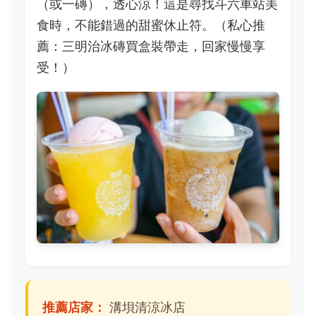
（或一磚），透心涼！這是尋找斗六車站美
食時，不能錯過的甜蜜休止符。（私心推
薦：三明治冰磚買盒裝帶走，回家慢慢享
受！）
推薦店家：
溝垻清涼冰店