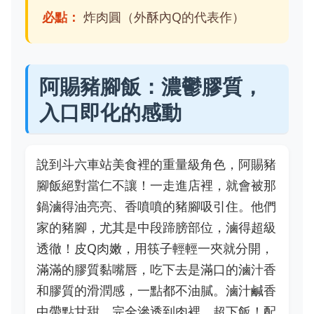
必點：
炸肉圓（外酥內Q的代表作）
阿賜豬腳飯：濃鬱膠質，
入口即化的感動
說到斗六車站美食裡的重量級角色，阿賜豬
腳飯絕對當仁不讓！一走進店裡，就會被那
鍋滷得油亮亮、香噴噴的豬腳吸引住。他們
家的豬腳，尤其是中段蹄膀部位，滷得超級
透徹！皮Q肉嫩，用筷子輕輕一夾就分開，
滿滿的膠質黏嘴唇，吃下去是滿口的滷汁香
和膠質的滑潤感，一點都不油膩。滷汁鹹香
中帶點甘甜，完全滲透到肉裡，超下飯！配