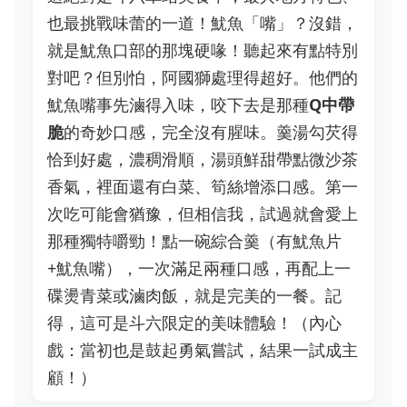
也最挑戰味蕾的一道！魷魚「嘴」？沒錯，
就是魷魚口部的那塊硬喙！聽起來有點特別
對吧？但別怕，阿國獅處理得超好。他們的
魷魚嘴事先滷得入味，咬下去是那種
Q中帶
脆
的奇妙口感，完全沒有腥味。羹湯勾芡得
恰到好處，濃稠滑順，湯頭鮮甜帶點微沙茶
香氣，裡面還有白菜、筍絲增添口感。第一
次吃可能會猶豫，但相信我，試過就會愛上
那種獨特嚼勁！點一碗綜合羹（有魷魚片
+魷魚嘴），一次滿足兩種口感，再配上一
碟燙青菜或滷肉飯，就是完美的一餐。記
得，這可是斗六限定的美味體驗！（內心
戲：當初也是鼓起勇氣嘗試，結果一試成主
顧！）