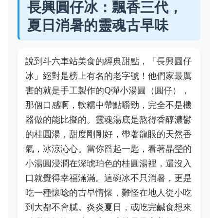
長興圓仔冰：飄香三代，
夏日消暑的靈魂古早味
說到斗六車站美食的經典甜點，「長興圓仔
冰」絕對是榜上有名的老字號！他們家最厲
害的就是手工製作的Q彈小湯圓（圓仔），
那個口感啊，軟糯中帶點嚼勁，完全不是機
器做的能比擬的。靈魂湯底是熬得香醇濃鬱
的桂圓湯，甜度剛剛好，帶著龍眼的天然香
氣，冰涼沁心。當你舀起一匙，看著晶瑩的
小湯圓浸潤在深琥珀色的桂圓湯裡，還沒入
口就覺得幸福滿滿。這碗冰不只消暑，更是
吃一種懷唸的古早情懷，難怪在地人從小吃
到大都不會膩。炎炎夏日，或吃完鹹食想來