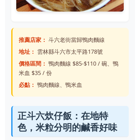
推薦店家：
斗六老街當歸鴨肉麵線
地址：
雲林縣斗六市太平路178號
價格區間：
鴨肉麵線 $85-$110 / 碗、鴨
米血 $35 / 份
必點：
鴨肉麵線、鴨米血
正斗六炊仔飯：在地特
色，米粒分明的鹹香好味