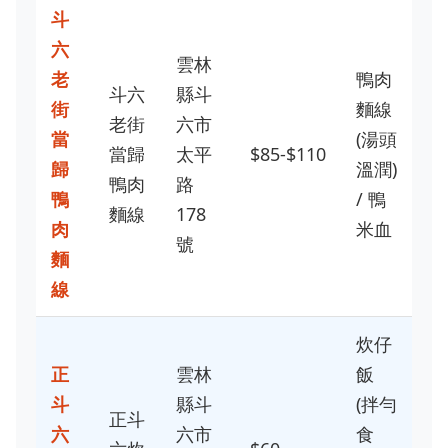
斗
六
雲林
老
鴨肉
斗六
縣斗
街
麵線
老街
六市
當
(湯頭
當歸
太平
$85-$110
歸
溫潤)
鴨肉
路
鴨
/ 鴨
麵線
178
肉
米血
號
麵
線
炊仔
正
雲林
飯
斗
縣斗
(拌勻
正斗
六
六市
食