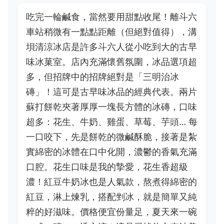
吃完一輪鹹食，當然要用甜點收尾！離斗六
車站稍微有一點點距離（但絕對值得），溝
垻清涼冰店是許多斗六人從小吃到大的古早
味冰菓室。店內充滿懷舊氛圍，冰品選項超
多，但招牌中的招牌絕對是「三明治冰
磚」！這可是古早味冰品的經典代表。兩片
蘇打餅乾夾著厚厚一塊長方體的冰磚，口味
超多：花生、牛奶、雞蛋、草莓、芋頭… 每
一口咬下，先是餅乾的微鹹酥脆，接著是紮
實綿密的冰體在口中化開，濃鬱的香氣充滿
口腔。花生口味是我的摯愛，花生香超級
濃！紅豆牛奶冰也是人氣款，熬煮得綿密的
紅豆，淋上煉乳，搭配剉冰，就是簡單又純
粹的好滋味。價格便宜份量足，夏天來一碗