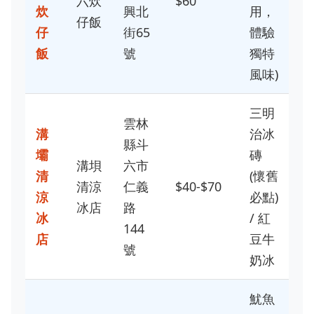
六炊
$60
炊
興北
用，
仔飯
仔
街65
體驗
飯
號
獨特
風味)
三明
雲林
溝
治冰
縣斗
壩
磚
溝垻
六市
清
(懷舊
清涼
仁義
$40-$70
涼
必點)
冰店
路
冰
/ 紅
144
店
豆牛
號
奶冰
魷魚