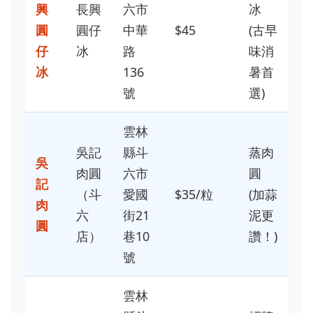
興
長興
六市
冰
圓
圓仔
中華
$45
(古早
仔
冰
路
味消
冰
136
暑首
號
選)
雲林
吳記
縣斗
蒸肉
吳
肉圓
六市
圓
記
（斗
愛國
$35/粒
(加蒜
肉
六
街21
泥更
圓
店）
巷10
讚！)
號
雲林