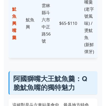
嘴羹
雲林
魷
(老字
縣斗
魚
號風
魷魚
六市
興
$65-$110
味) /
興
中正
嘴
燙魷
路56
羹
魚
號
(新鮮
彈牙)
阿國獅嘴大王魷魚羹：Q
脆魷魚嘴的獨特魅力
這絕對是斗六車站美食中，最具地方特色、