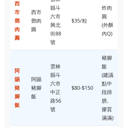
西
縣斗
炸肉
市
西市
六市
圓
鄧
鄧肉
$35/粒
興北
(外酥
肉
圓
街88
內Q)
圓
號
豬腳
雲林
飯
阿
縣斗
(建議
賜
阿賜
六市
點中
豬
豬腳
$80-$150
中正
段蹄
腳
飯
路56
膀,
飯
號
膠質
滿滿)