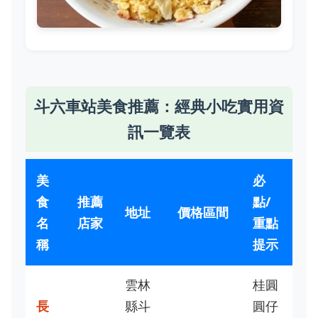
斗六車站美食推薦：經典小吃實用資
訊一覽表
美
必
食
推薦
點/
地址
價格區間
名
店家
重點
稱
提示
雲林
桂圓
長
縣斗
圓仔