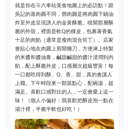
就是你在斗六車站美食地圖上的必訪點！跟
吳記的蒸肉圓不同，鄧肉圓是將肉圓下鍋油
炸至外皮呈現誘人的金黃酥脆。咬開那層酥
脆的外殼，裡面是軟Q的粿皮，包裹著香氣
十足的肉餡（通常是瘦肉混合筍丁）。店家
會貼心地在肉圓上剪開幾刀，方便淋上特製
的米醬和醬油膏，鹹甜鹹甜的醬汁浸潤到內
餡，配上酥脆外皮，口感層次超級豐富！每
一口都吃得到酥、Q、香、甜，真的會讓人
上癮。下午時段來一顆當點心，配碗湯，超
滿足。喜歡口感對比的人，一定會愛上這一
味！（個人小偏好：我喜歡把酥皮泡一點在
湯汁裡，半脆半軟也好吃！）