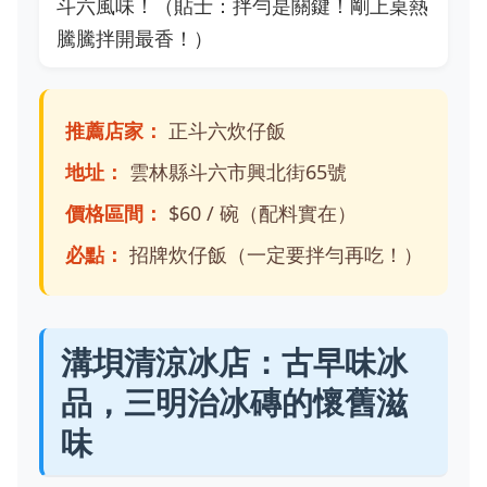
斗六風味！（貼士：拌勻是關鍵！剛上桌熱
騰騰拌開最香！）
推薦店家：
正斗六炊仔飯
地址：
雲林縣斗六市興北街65號
價格區間：
$60 / 碗（配料實在）
必點：
招牌炊仔飯（一定要拌勻再吃！）
溝垻清涼冰店：古早味冰
品，三明治冰磚的懷舊滋
味