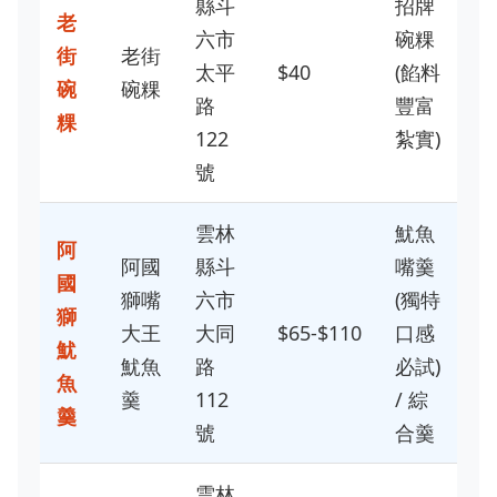
縣斗
招牌
老
六市
碗粿
街
老街
太平
$40
(餡料
碗
碗粿
路
豐富
粿
122
紮實)
號
雲林
魷魚
阿
阿國
縣斗
嘴羹
國
獅嘴
六市
(獨特
獅
大王
大同
$65-$110
口感
魷
魷魚
路
必試)
魚
羹
112
/ 綜
羹
號
合羹
雲林