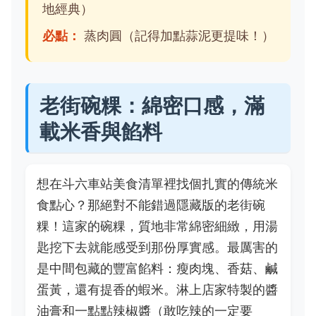
地經典）
必點：
蒸肉圓（記得加點蒜泥更提味！）
老街碗粿：綿密口感，滿
載米香與餡料
想在斗六車站美食清單裡找個扎實的傳統米
食點心？那絕對不能錯過隱藏版的老街碗
粿！這家的碗粿，質地非常綿密細緻，用湯
匙挖下去就能感受到那份厚實感。最厲害的
是中間包藏的豐富餡料：瘦肉塊、香菇、鹹
蛋黃，還有提香的蝦米。淋上店家特製的醬
油膏和一點點辣椒醬（敢吃辣的一定要