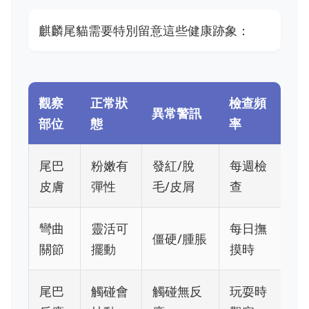
麒麟尾貓需要特別留意這些健康跡象：
觀察
正常狀
檢查頻
異常警訊
部位
態
率
尾巴
粉嫩有
發紅/脫
每週檢
皮膚
彈性
毛/皮屑
查
彎曲
靈活可
每日撫
僵硬/腫脹
關節
擺動
摸時
尾巴
觸碰會
觸碰無反
玩耍時