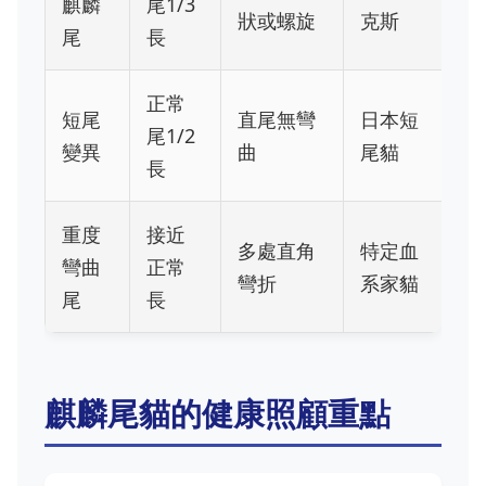
麒麟
尾1/3
狀或螺旋
克斯
尾
長
正常
短尾
直尾無彎
日本短
尾1/2
變異
曲
尾貓
長
重度
接近
多處直角
特定血
彎曲
正常
彎折
系家貓
尾
長
麒麟尾貓的健康照顧重點