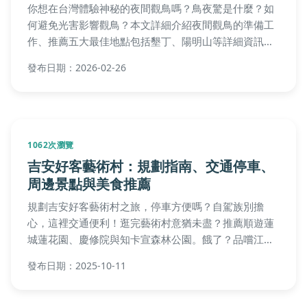
你想在台灣體驗神秘的夜間觀鳥嗎？鳥夜驚是什麼？如
何避免光害影響觀鳥？本文詳細介紹夜間觀鳥的準備工
作、推薦五大最佳地點包括墾丁、陽明山等詳細資訊，
分享專業觀鳥者的私房技巧，並解答常見疑問，助你規
發布日期：2026-02-26
劃完美行程。
1062次瀏覽
吉安好客藝術村：規劃指南、交通停車、
周邊景點與美食推薦
規劃吉安好客藝術村之旅，停車方便嗎？自駕族別擔
心，這裡交通便利！逛完藝術村意猶未盡？推薦順遊蓮
城蓮花園、慶修院與知卡宣森林公園。餓了？品嚐江西
風味美食、豐春冰菓店的招牌冰品或南埔香雞排的酥脆
發布日期：2025-10-11
美味，還有Q&A快速解惑所有疑問，讓您的旅程更豐富
精彩。