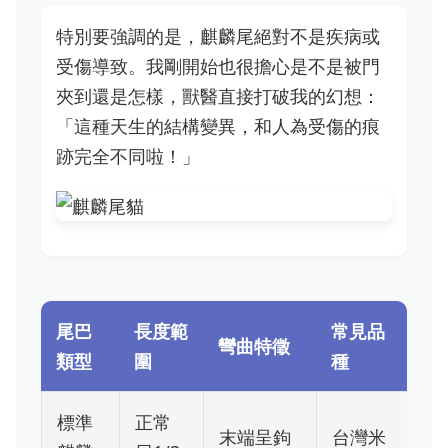
特別要強調的是，麒麟尾絕對不是疾病或
受傷導致。我剛開始也很擔心是不是被門
夾到還是怎樣，獸醫直接打破我的幻想：
「這種天生的結構變異，和人為受傷的痕
跡完全不同啦！」
尾巴
長度範
常見品
彎曲特徵
類型
圍
種
標準
正常
末端呈鉤
台灣米