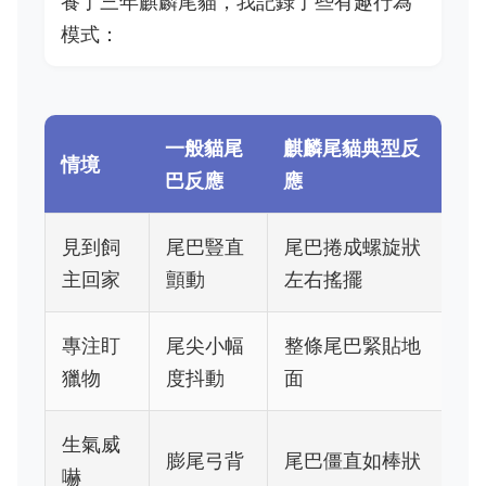
養了三年麒麟尾貓，我記錄了些有趣行為
模式：
一般貓尾
麒麟尾貓典型反
情境
巴反應
應
見到飼
尾巴豎直
尾巴捲成螺旋狀
主回家
顫動
左右搖擺
專注盯
尾尖小幅
整條尾巴緊貼地
獵物
度抖動
面
生氣威
膨尾弓背
尾巴僵直如棒狀
嚇