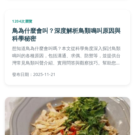
2531次瀏覽
天竺鼠專賣店全攻略｜台灣選購指南、價
格、飼養禁忌與推薦店家
完整解析台灣天竺鼠專賣店選購要點，包含健康判斷標
準、合理價格區間、必備用品清單與飼養禁忌。提供北
中南優質店家實訪比較表與新手常見QA，帶你避開地雷
店家，找到值得信賴的天竺鼠專賣店。
發布日期：2025-10-30
785次瀏覽
睡鼠價格全攻略：選購技巧與飼養成本完
整分析