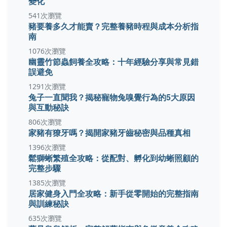
變化
541次瀏覽
豬要養多久才能賣？完整養豬時程與成本分析指
南
1076次瀏覽
幽靈竹節蟲飼養全攻略：十年經驗分享與常見錯
誤避免
1291次瀏覽
兔子一直聞我？揭秘寵物兔嗅覺行為的5大原因
與互動秘訣
806次瀏覽
家豬有獠牙嗎？揭開家豬牙齒秘密與品種真相
1396次瀏覽
鬆獅蜥繁殖全攻略：從配對、孵化到幼蜥照顧的
完整步驟
1385次瀏覽
居家健身入門全攻略：新手從零開始的完整指南
與訓練秘訣
635次瀏覽