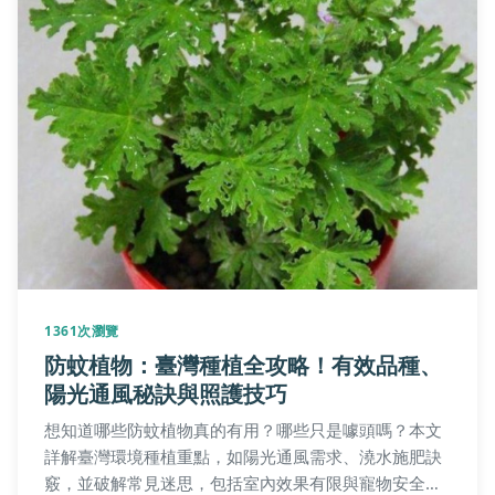
用資訊
這篇星羅貓文章提供詳細的地址、交通方式、營業時間
和門票價格，並包含個人真實體驗與常見問題解答，幫
助您輕鬆規劃訪程。無論是第一次去還是老顧客，都能
找到實用資訊，包括如何與貓咪互動、消費建議和週邊
發布日期：2025-11-06
推薦，讓您的星羅貓之旅更加完美。
745次瀏覽
維茲拉犬完整指南：品種特點、飼養秘訣
與常見問題解答
您是否正在考慮飼養維茲拉犬？這篇文章提供全面的品
種介紹，包括維茲拉犬的歷史、性格、運動需求、健康
問題和訓練技巧，幫助您從決策到日常照顧都能輕鬆應
對。
發布日期：2026-01-01