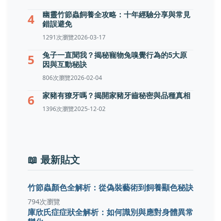
幽靈竹節蟲飼養全攻略：十年經驗分享與常見
4
錯誤避免
1291次瀏覽
2026-03-17
兔子一直聞我？揭秘寵物兔嗅覺行為的5大原
5
因與互動秘訣
806次瀏覽
2026-02-04
家豬有獠牙嗎？揭開家豬牙齒秘密與品種真相
6
1396次瀏覽
2025-12-02
📖 最新貼文
竹節蟲顏色全解析：從偽裝藝術到飼養顯色秘訣
794次瀏覽
庫欣氏症症狀全解析：如何識別與應對身體異常