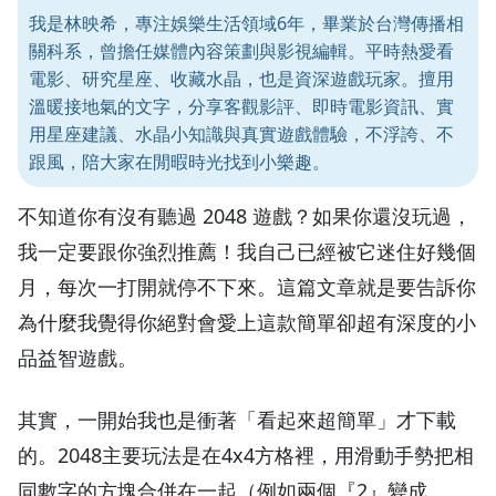
我是林映希，專注娛樂生活領域6年，畢業於台灣傳播相
關科系，曾擔任媒體內容策劃與影視編輯。平時熱愛看
電影、研究星座、收藏水晶，也是資深遊戲玩家。擅用
溫暖接地氣的文字，分享客觀影評、即時電影資訊、實
用星座建議、水晶小知識與真實遊戲體驗，不浮誇、不
跟風，陪大家在閒暇時光找到小樂趣。
不知道你有沒有聽過
2048
遊戲？如果你還沒玩過，
我一定要跟你強烈推薦！我自己已經被它迷住好幾個
月，每次一打開就停不下來。這篇文章就是要告訴你
為什麼我覺得你絕對會愛上這款簡單卻超有深度的小
品益智遊戲。
其實，一開始我也是衝著「看起來超簡單」才下載
的。2048主要玩法是在4x4方格裡，用滑動手勢把相
同數字的方塊合併在一起（例如兩個『2』變成