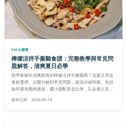
想了解睡鼠價格嗎？本文詳細解析睡鼠的市場價格範
圍、品種差異、購買渠道比較以及長期飼養成本。基於
真實經驗和數據，提供實用表格和問答，幫助你從購買
到飼養全程掌握預算，避免常見陷阱。
發布日期：2025-12-05
1204次瀏覽
鳥為什麼會叫？深度解析鳥類鳴叫原因與
科學秘密
想知道鳥為什麼會叫嗎？本文從科學角度深入探討鳥類
鳴叫的各種原因，包括溝通、求偶、防禦等，並提供台
灣常見鳥類叫聲介紹、實用問答與觀察技巧。幫助您全
面了解鳥類行為，解決所有疑問，從基礎到進階一次掌
發布日期：2025-11-21
握。