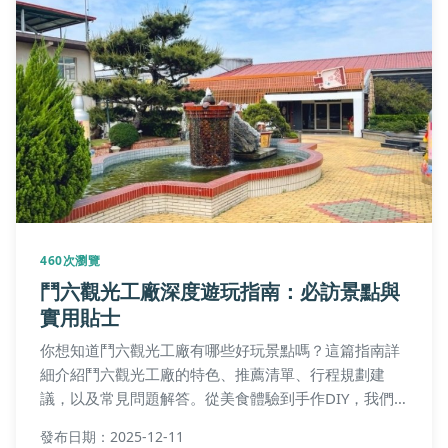
防蚊植物：臺灣種植全攻略！有效品種、
陽光通風秘訣與照護技巧
想知道哪些防蚊植物真的有用？哪些只是噱頭嗎？本文
詳解臺灣環境種植重點，如陽光通風需求、澆水施肥訣
竅，並破解常見迷思，包括室內效果有限與寵物安全注
意，新手推薦品種與半日照解決方案一覽無遺！
發布日期：2025-09-10
400次瀏覽
賈丁文化園區全攻略：門票、交通、必看
景點一次掌握
這篇完整指南深入介紹賈丁文化園區的歷史背景、門票
價格、開放時間、交通路線及園內必看景點。包含實用
貼士和常見問答，幫助您規劃完美行程，解決所有關於
賈丁的疑問。從預算到體驗，一應俱全。