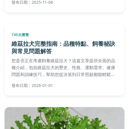
如何避免雞肉過老、醬汁調配黃金比例，以及個人失敗
經驗分享，讓你輕鬆做出餐廳級美味。無論是夏日聚餐
發布日期：2026-05-19
或日常晚餐，都能快速上手。
732次瀏覽
烏龜不會無聊嗎？行為解析與飼養全指南
你是否曾好奇烏龜不會無聊嗎？本文從科學角度深入探
討烏龜行為，提供實用飼養建議，包括無聊跡象、環境
豐富技巧、互動玩具推薦等。內容涵蓋常見問題解答，
幫助飼主解決所有疑問，讓烏龜生活更豐富。
發布日期：2025-12-25
565次瀏覽
星羅貓全攻略：台北貓咪咖啡廳體驗與實