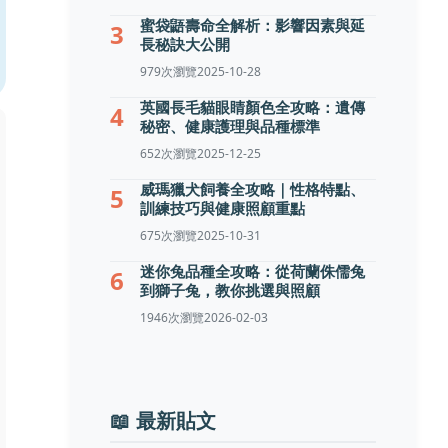
蜜袋鼯壽命全解析：影響因素與延
3
長秘訣大公開
979次瀏覽
2025-10-28
英國長毛貓眼睛顏色全攻略：遺傳
4
秘密、健康護理與品種標準
652次瀏覽
2025-12-25
威瑪獵犬飼養全攻略｜性格特點、
5
訓練技巧與健康照顧重點
675次瀏覽
2025-10-31
迷你兔品種全攻略：從荷蘭侏儒兔
6
到獅子兔，教你挑選與照顧
1946次瀏覽
2026-02-03
📖 最新貼文