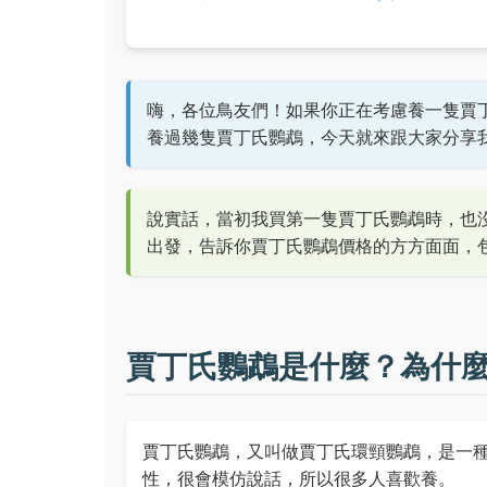
嗨，各位鳥友們！如果你正在考慮養一隻賈
養過幾隻賈丁氏鸚鵡，今天就來跟大家分享
說實話，當初我買第一隻賈丁氏鸚鵡時，也
出發，告訴你賈丁氏鸚鵡價格的方方面面，
賈丁氏鸚鵡是什麼？為什
賈丁氏鸚鵡，又叫做賈丁氏環頸鸚鵡，是一
性，很會模仿說話，所以很多人喜歡養。