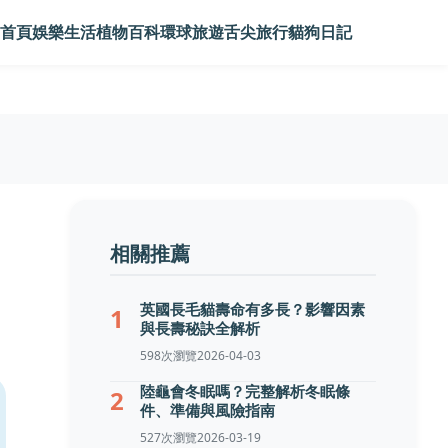
首頁
娛樂生活
植物百科
環球旅遊
舌尖旅行
貓狗日記
相關推薦
英國長毛貓壽命有多長？影響因素
1
與長壽秘訣全解析
598次瀏覽
2026-04-03
陸龜會冬眠嗎？完整解析冬眠條
2
件、準備與風險指南
527次瀏覽
2026-03-19