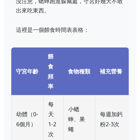
沒注意，蟋蟀跑進躲藏處，守宮好幾天不敢
出來吃東西。
這裡是一個餵食時間表表格：
餵
食
守宮年齡
食物種類
補充營養
頻
率
每
小蟋
幼體（0-
天
每週加鈣
蟀、果
6個月）
1-2
粉2-3次
蠅
次