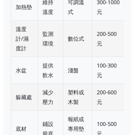
維持
可調溫
300-1000
加熱墊
溫度
式
元
溫度
監測
200-500
計/濕
數位式
環境
元
度計
提供
100-300
水盆
淺盤
飲水
元
減少
塑料或
200-600
躲藏處
壓力
木製
元
報紙或
鋪設
100-500
底材
專用墊
籠底
元