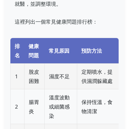
就醫，並調整環境。
這裡列出一個常見健康問題排行榜：
排
健康
常見原因
預防方法
名
問題
脫皮
定期噴水，提
1
濕度不足
困難
供濕潤躲藏處
溫度波動
腸胃
保持恆溫，食
2
或細菌感
炎
物清潔
染