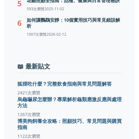
花貓照顧全指南：品種、健康與日常管理秘訣
5
593次瀏覽
2025-11-02
如何讓鸚鵡安靜：10個實用技巧與常見錯誤解
6
析
1007次瀏覽
2026-02-12
📖 最新貼文
狐狸吃什麼？完整飲食指南與常見問題解答
2421次瀏覽
烏龜嚇尿怎麼辦？專業解析龜類應激反應與處理
方法
1267次瀏覽
博美狗飼養全攻略：照顧技巧、常見問題與購買
指南
1122次瀏覽