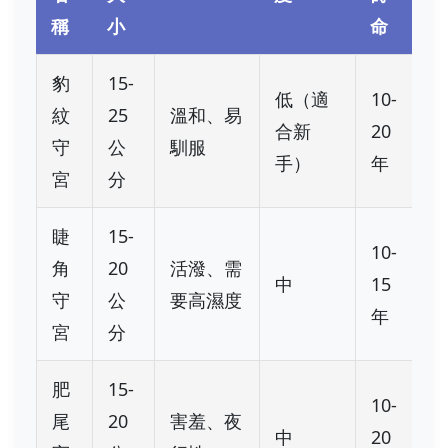
稱
小
命
豹
15-
低（適
10-
紋
25
溫和、易
合新
20
守
公
馴服
手）
年
宮
分
睫
15-
10-
角
20
活潑、需
中
15
守
公
要高濕度
年
宮
分
肥
15-
10-
尾
20
害羞、夜
中
20