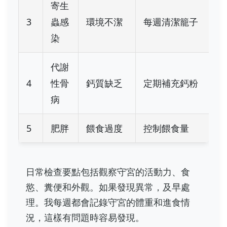
寄生
3
蟲感
環境不潔
每週清潔籠子
染
代謝
4
性骨
鈣質缺乏
定期補充鈣粉
病
5
肥胖
餵食過度
控制餵食量
日常檢查要點包括觀察守宮的活動力、食
慾、糞便和外觀。如果發現異常，及早處
理。我每週都會記錄守宮的體重和進食情
況，這樣有問題時容易發現。