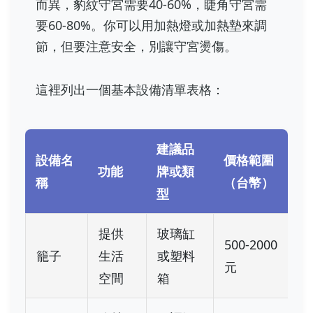
而異，豹紋守宮需要40-60%，睫角守宮需
要60-80%。你可以用加熱燈或加熱墊來調
節，但要注意安全，別讓守宮燙傷。
這裡列出一個基本設備清單表格：
建議品
設備名
價格範圍
功能
牌或類
稱
（台幣）
型
提供
玻璃缸
500-2000
籠子
生活
或塑料
元
空間
箱