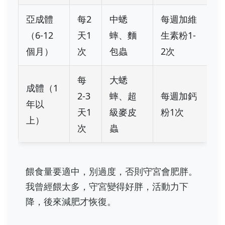
亞成體
每2
中蟋
每週加維
（6-12
天1
蟀、麵
生素粉1-
個月）
次
包蟲
2次
每
大蟋
成體（1
2-3
蟀、超
每週加鈣
年以
天1
級麥皮
粉1次
上）
次
蟲
餵食量要適中，別過度，否則守宮會肥胖。
我曾經餵太多，守宮變得好胖，活動力下
降，後來減肥才恢復。