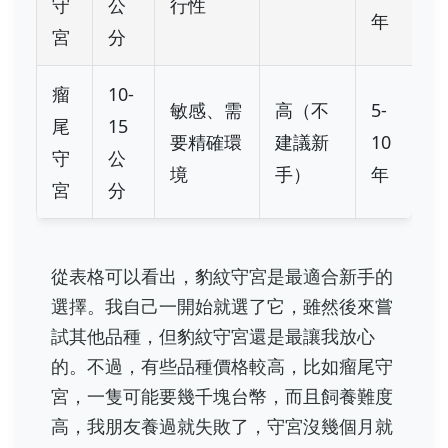
守
公
行性
年
宮
分
瘤
10-
敏感、需
高（不
5-
尾
15
要精確環
建議新
10
守
公
境
手）
年
宮
分
從表格可以看出，豹紋守宮是最適合新手的
選擇。我自己一開始就選了它，雖然後來嘗
試其他品種，但豹紋守宮還是最讓我放心
的。不過，有些品種價格較高，比如瘤尾守
宮，一隻可能要幾千塊台幣，而且飼養難度
高，我朋友養過就失敗了，守宮沒幾個月就