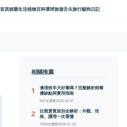
首頁
娛樂生活
植物百科
環球旅遊
舌尖旅行
貓狗日記
相關推薦
邊境牧羊犬好養嗎？完整解析飼養
1
優缺點與實用指南
937次瀏覽
2026-02-01
比熊貴賓差別全解析：外觀、性
2
格、護理一次看懂
1094次瀏覽
2026-01-23