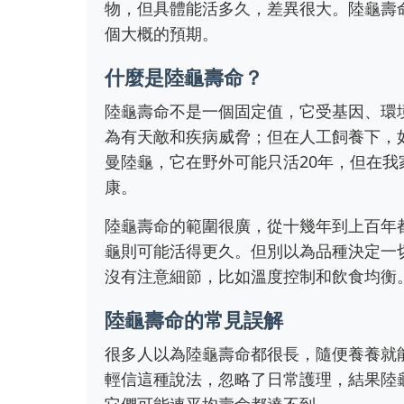
物，但具體能活多久，差異很大。陸龜壽
個大概的預期。
什麼是陸龜壽命？
陸龜壽命不是一個固定值，它受基因、環
為有天敵和疾病威脅；但在人工飼養下，
曼陸龜，它在野外可能只活20年，但在我
康。
陸龜壽命的範圍很廣，從十幾年到上百年
龜則可能活得更久。但別以為品種決定一
沒有注意細節，比如溫度控制和飲食均衡
陸龜壽命的常見誤解
很多人以為陸龜壽命都很長，隨便養養就
輕信這種說法，忽略了日常護理，結果陸