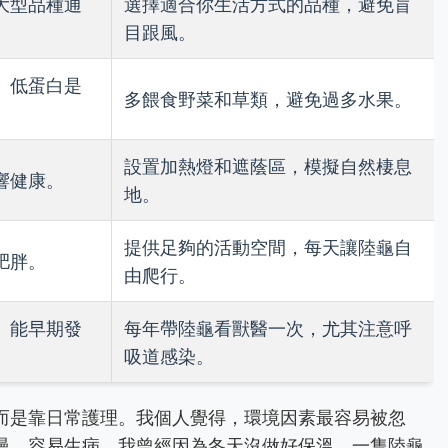
大型品種通
選擇適合你生活方式的品種，避免盲
目跟風。
、低蛋白是
多餵食野菜和草類，避免過多水果。
設置加熱燈和遮蔭區，模擬自然棲息
響健康。
地。
提供足夠的活動空間，每天讓陸龜自
肥胖。
由爬行。
）能早期發
每年帶陸龜看獸醫一次，尤其注意呼
吸道感染。
而是靠日常護理。我個人覺得，環境因素最容易被忽
慢，容易生病。我曾經因為冬天沒做好保溫，一隻陸龜