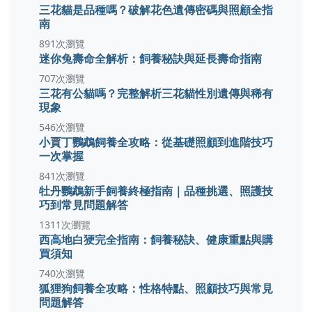
三花貓是品種嗎？破解花色遺傳密碼與照顧全指
南
891次瀏覽
迷你兔壽命全解析：飼養秘訣與延長壽命指南
707次瀏覽
三花有公貓嗎？完整解析三花貓性別遺傳與稀有
現象
546次瀏覽
小賈丁鸚鵡飼養全攻略：從基礎照顧到進階技巧
一次掌握
841次瀏覽
牡丹鸚鵡新手飼養終極指南｜品種挑選、照護技
巧到常見問題解答
1311次瀏覽
西高地白㹴完全指南：飼養秘訣、健康重點與購
買須知
740次瀏覽
狐狸狗飼養全攻略：性格特點、照顧技巧與常見
問題解答