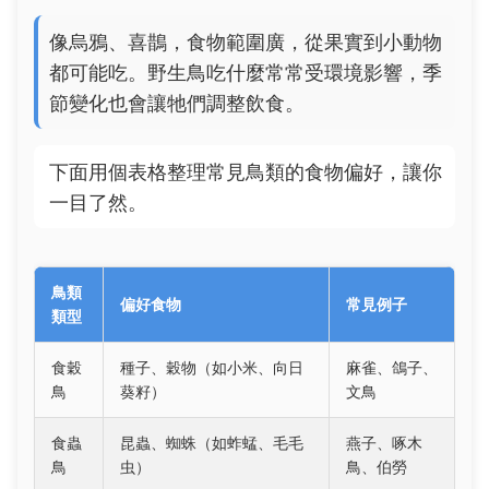
像烏鴉、喜鵲，食物範圍廣，從果實到小動物
都可能吃。野生鳥吃什麼常常受環境影響，季
節變化也會讓牠們調整飲食。
下面用個表格整理常見鳥類的食物偏好，讓你
一目了然。
鳥類
偏好食物
常見例子
類型
食穀
種子、穀物（如小米、向日
麻雀、鴿子、
鳥
葵籽）
文鳥
食蟲
昆蟲、蜘蛛（如蚱蜢、毛毛
燕子、啄木
鳥
虫）
鳥、伯勞