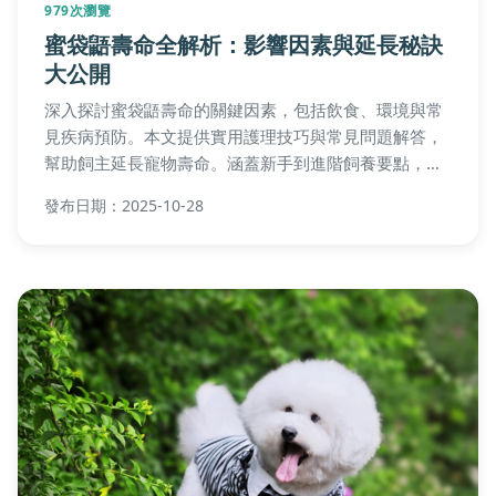
979次瀏覽
蜜袋鼯壽命全解析：影響因素與延長秘訣
大公開
深入探討蜜袋鼯壽命的關鍵因素，包括飲食、環境與常
見疾病預防。本文提供實用護理技巧與常見問題解答，
幫助飼主延長寵物壽命。涵蓋新手到進階飼養要點，讓
你的蜜袋鼯活得更健康快樂。
發布日期：2025-10-28