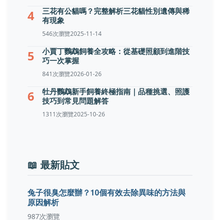
三花有公貓嗎？完整解析三花貓性別遺傳與稀
4
有現象
546次瀏覽
2025-11-14
小賈丁鸚鵡飼養全攻略：從基礎照顧到進階技
5
巧一次掌握
841次瀏覽
2026-01-26
牡丹鸚鵡新手飼養終極指南｜品種挑選、照護
6
技巧到常見問題解答
1311次瀏覽
2025-10-26
📖 最新貼文
兔子很臭怎麼辦？10個有效去除異味的方法與
原因解析
987次瀏覽