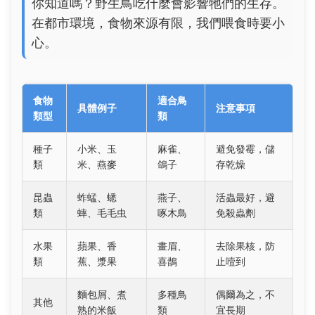
你知道嗎？野生鳥吃什麼會影響牠們的生存。
在都市環境，食物來源有限，我們喂食時要小
心。
食物
適合鳥
具體例子
注意事項
類型
類
種子
小米、玉
麻雀、
避免發霉，儲
類
米、燕麥
鴿子
存乾燥
昆蟲
蚱蜢、蟋
燕子、
活蟲最好，避
類
蟀、毛毛虫
啄木鳥
免殺蟲劑
水果
蘋果、香
畫眉、
去除果核，防
類
蕉、漿果
喜鵲
止噎到
麵包屑、煮
多種鳥
偶爾為之，不
其他
熟的米飯
類
宜長期