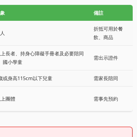
象
備註
折抵可用於餐
人
飲、商品
以上長者、持身心障礙手冊者及必要陪同
需出示證件
、國小學童
歲或身高115cm以下兒童
需家長陪同
以上團體
需事先預約