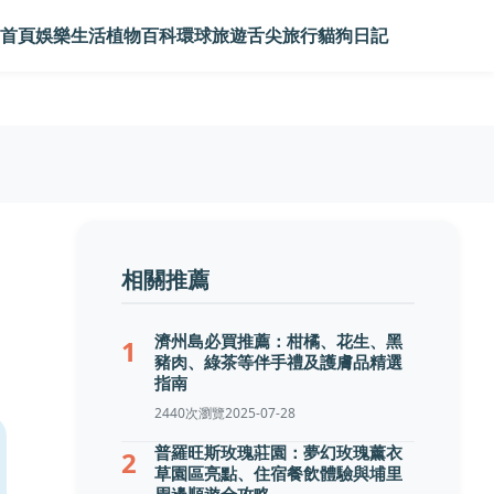
首頁
娛樂生活
植物百科
環球旅遊
舌尖旅行
貓狗日記
相關推薦
濟州島必買推薦：柑橘、花生、黑
1
豬肉、綠茶等伴手禮及護膚品精選
指南
2440次瀏覽
2025-07-28
普羅旺斯玫瑰莊園：夢幻玫瑰薰衣
2
草園區亮點、住宿餐飲體驗與埔里