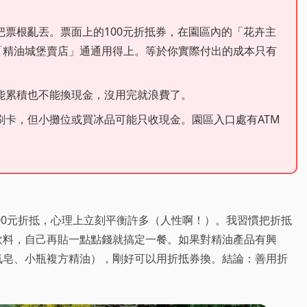
票根亂丟。票面上的100元折抵券，在園區內的「花卉主
「精油城堡賣店」通通用得上。等於你實際付出的成本只有
能累積也不能換現金，沒用完就浪費了。
刷卡，但小攤位或買冰品可能只收現金。園區入口處有ATM
100元折抵，心理上立刻平衡許多（人性啊！）。我習慣把折抵
飲料，自己再貼一點點錢就搞定一餐。如果對精油產品有興
氛皂、小瓶複方精油），剛好可以用折抵券換。結論：善用折