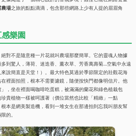
露農場
之旅的點點滴滴，包含那些網路上少有人提的眉眉角
五感樂園
，絕對不是隨意種一片花就叫農場那麼簡單。它的靈魂人物據
多到驚人，薄荷、迷迭香、薰衣草、芳香萬壽菊...空氣中永遠
人來說簡直是天堂！）。最大特色莫過於季節限定的壯觀花海
站在裡面拍照，根本不需要濾鏡，隨便按快門都像明信片。他
館」，坐在裡面喝咖啡吃蛋糕，被滿滿的蘭花和綠色植栽包
的珍貴植物一樣被呵護著（價位當然也比較「精緻」一點
，根本是網美製造機，看到一堆女生在那邊拍到忘我叫朋友幫
極限的。