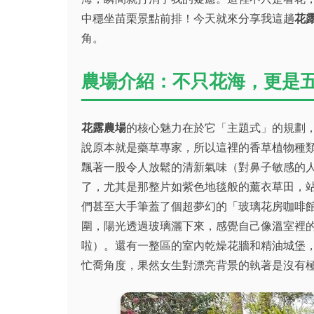
中穩坐苗栗景點前排！今天就來分享我這趟
花
角。
農場介紹：不只花海，更是
花露農場
的核心魅力在於它「主題式」的規劃
說原本就是藥草專家，所以這裡的香草植物種類
飄著一股令人放鬆的清新氣味（對鼻子敏感的
了，尤其是那整片如紫色地毯般的薰衣草田，
們甚至大手筆蓋了個超夢幻的「玻璃花房咖啡
圍，陽光透過玻璃灑下來，感覺自己像溫室裡
啦）。還有一整區的室內乾燥花牆和精油城堡
忙喬角度，果然女生對漂亮背景的執著是沒有