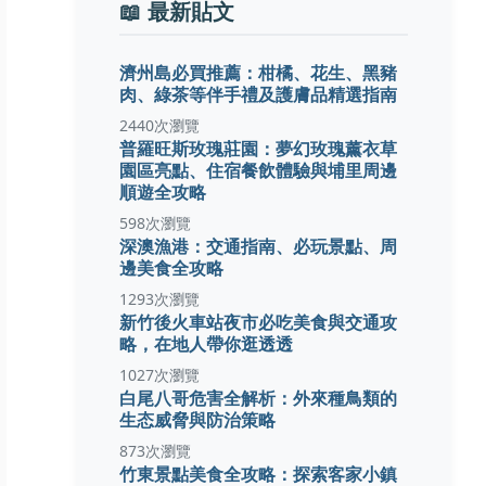
📖 最新貼文
濟州島必買推薦：柑橘、花生、黑豬
肉、綠茶等伴手禮及護膚品精選指南
2440次瀏覽
普羅旺斯玫瑰莊園：夢幻玫瑰薰衣草
園區亮點、住宿餐飲體驗與埔里周邊
順遊全攻略
598次瀏覽
深澳漁港：交通指南、必玩景點、周
邊美食全攻略
1293次瀏覽
新竹後火車站夜市必吃美食與交通攻
略，在地人帶你逛透透
1027次瀏覽
白尾八哥危害全解析：外來種鳥類的
生态威脅與防治策略
873次瀏覽
竹東景點美食全攻略：探索客家小鎮