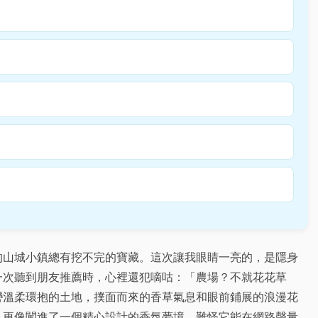
的山城小鎮總有挖不完的寶藏。這次讓我眼睛一亮的，是隱身
一次聽到朋友推薦時，心裡還犯嘀咕：「農場？不就花花草
巒溫柔環抱的土地，撲面而來的香草氣息和眼前鋪展的浪漫花
，更像闖進了一個精心設計的香氛夢境，難怪它能在網路聲量