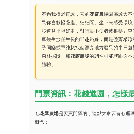
不過我得老實說，它的
花露農場
園區說大不
果你喜歡慢慢逛、細細聞、坐下來感受環境
步道算平坦好走，對行動不便者或推嬰兒車
草叢生放任生長的野趣路線，而是整齊精緻
子同樂或單純想找個漂亮地方發呆的半日遊
森林探險，那
花露農場
的調性可能就跟你不
體驗。
門票資訊：花錢進園，怎樣
進
花露農場
是要買門票的，這點大家要有心理
概念：