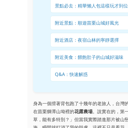
景點必去：精華懶人包這樣玩才到位
附近景點：順遊苗栗山城好風光
附近酒店：夜宿山林的寧靜選擇
附近美食：餵飽肚子的山城好滋味
Q&A：快速解惑
身為一個揹著背包跑了十幾年的老旅人，台灣
在苗栗獅潭山坳裡的
花露農場
。說實在的，第
草，能有多特別？」但當我實際踏進那片被山
海，瞬間就打消了我的疑慮。這裡不只是看花