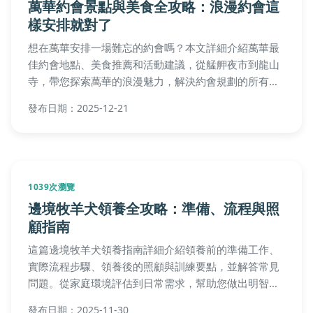
萬華約會景點與美食全攻略：浪漫約會這
樣安排就對了
想在萬華安排一場難忘的約會嗎？本文詳細介紹萬華最
佳約會地點、美食推薦和活動建議，從艋舺夜市到龍山
寺，帶您探索萬華的浪漫魅力，解決約會規劃的所有疑
問，讓您的萬華約會輕鬆又完美。
發布日期：2025-12-21
1039次瀏覽
邊境牧羊犬領養全攻略：準備、流程與照
顧指南
這篇邊境牧羊犬領養指南詳細介紹領養前的準備工作、
實際流程步驟、領養後的照顧與訓練要點，並解答常見
問題。從家庭環境評估到日常需求，幫助您做出明智決
策，確保寵物與家庭和諧相處。內容基於真實經驗，提
發布日期：2025-11-30