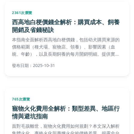
2361次瀏覽
西高地白梗價錢全解析：購買成本、飼養
開銷及省錢秘訣
本指南全面解析西高地白梗價錢，包括幼犬購買來源的
價格範圍（種犬場、寵物店、領養）、影響因素（血
統、年齡），以及長期飼養的每月開銷明細。提供實用
表格和省錢技巧，幫助您避開價格陷阱，解決從選購到
發布日期：2025-10-31
照顧的所有疑問，確保養寵預算透明合理。
765次瀏覽
寵物火化費用全解析：類型差異、地區行
情與避坑指南
面對毛孩離世，寵物火化費用如何規劃？本文深入解析
集體火化、專格火化與專爐火化的價格差異，揭露全台