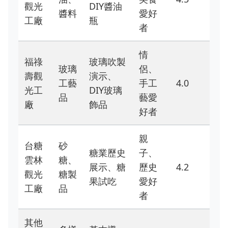
觀光
DIY醬油
醬料
愛好
工廠
瓶
者
情
福祿
玻璃吹製
玻璃
侶、
壽觀
演示、
工藝
手工
4.0
光工
DIY玻璃
品
藝愛
廠
飾品
好者
親
台糖
砂
糖業歷史
子、
雲林
糖、
展示、糖
歷史
4.2
觀光
糖製
果試吃
愛好
工廠
品
者
其他