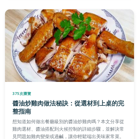
375次瀏覽
醬油炒雞肉做法秘訣：從選材到上桌的完
整指南
想知道如何做出餐廳級別的醬油炒雞肉嗎？本文分享從
雞肉選材、醬油搭配到火候控制的詳細步驟，並解決常
見問題如雞肉變柴或過鹹，讓你輕鬆端出美味家常菜。