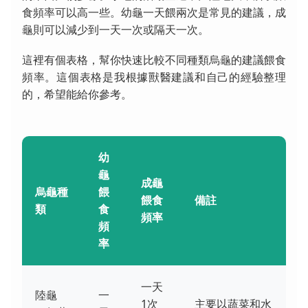
食頻率可以高一些。幼龜一天餵兩次是常見的建議，成
龜則可以減少到一天一次或隔天一次。
這裡有個表格，幫你快速比較不同種類烏龜的建議餵食
頻率。這個表格是我根據獸醫建議和自己的經驗整理
的，希望能給你參考。
幼
龜
成龜
烏龜種
餵
餵食
備註
類
食
頻率
頻
率
一天
陸龜
一
1次
主要以蔬菜和水