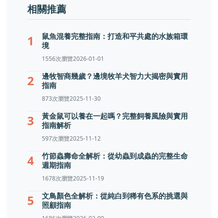
相關推薦
鼠魚混養完整指南：打造和平共處的水族箱環
1
境
1556次瀏覽
2026-01-01
邊牧智商幾歲？邊境牧羊犬智力大揭密與實用
2
指南
873次瀏覽
2025-11-30
黃金鼠可以養在一起嗎？完整飼養風險與實用
3
指南解析
597次瀏覽
2025-11-12
竹節蟲壽命全解析：從幼蟲到成蟲的完整生命
4
週期指南
1678次瀏覽
2025-11-19
文鳥顏色全解析：從純白到稀有色系的挑選與
5
照顧指南