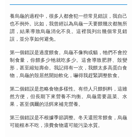
養烏龜的過程中，很多人都會犯一些常見錯誤，我自己
也不例外。比如，我曾經以為烏龜一天要餵幾次都無所
謂，結果導致烏龜消化不良。這裡我列出幾個常見錯
誤，並分享如何避免。
第一個錯誤是過度餵食。烏龜不像狗或貓，牠們不會控
制食量，你餵多少牠就吃多少。這會導致肥胖、殼變
形，甚至縮短壽命。我記得有一次，我餵太多高蛋白食
物，烏龜的殼居然開始軟化，嚇得我趕緊調整飲食。
第二個錯誤是忽略食物多樣性。有些人只餵飼料，這雖
然方便，但長期下來營養不均衡。烏龜需要蔬菜、水
果，甚至偶爾的活餌來補充營養。
第三個錯誤是不根據季節調整。冬天還照常餵食，烏龜
可能根本不吃，浪費食物還可能污染水質。