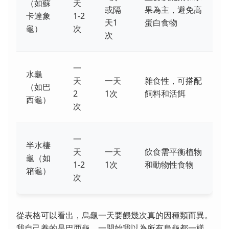
（如蘇
天
或隔
果為主，避免高
卡達象
1-2
天1
蛋白食物
龜）
次
次
一
水龜
天
一天
雜食性，可搭配
（如巴
2
1次
飼料和活餌
西龜）
次
一
半水棲
天
一天
飲食需平衡植物
龜（如
1-2
1次
和動物性食物
箱龜）
次
從表格可以看出，烏龜一天要餵幾次真的因種類而異。
我自己養的是巴西龜，一開始我以為所有烏龜都一樣，