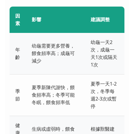
因
影響
建議調整
素
幼龜一天2
幼龜需要更多營養，
年
次，成龜一
餵食頻率高；成龜可
齡
天1次或隔天
減少
1次
夏季一天1-2
夏季新陳代謝快，餵
季
次，冬季每
食頻率高；冬季可能
節
週2-3次或暫
冬眠，餵食頻率低
停
健
生病或虛弱時，餵食
根據獸醫建
康