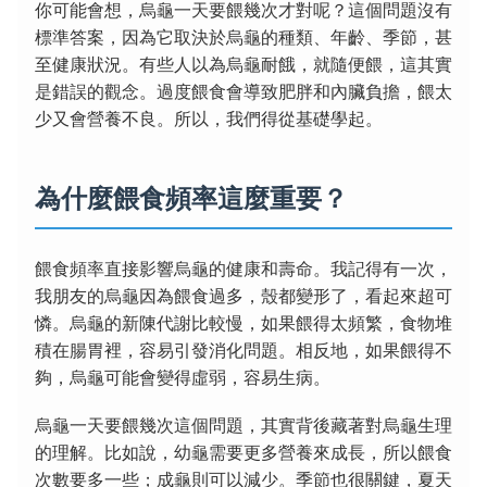
你可能會想，烏龜一天要餵幾次才對呢？這個問題沒有
標準答案，因為它取決於烏龜的種類、年齡、季節，甚
至健康狀況。有些人以為烏龜耐餓，就隨便餵，這其實
是錯誤的觀念。過度餵食會導致肥胖和內臟負擔，餵太
少又會營養不良。所以，我們得從基礎學起。
為什麼餵食頻率這麼重要？
餵食頻率直接影響烏龜的健康和壽命。我記得有一次，
我朋友的烏龜因為餵食過多，殼都變形了，看起來超可
憐。烏龜的新陳代謝比較慢，如果餵得太頻繁，食物堆
積在腸胃裡，容易引發消化問題。相反地，如果餵得不
夠，烏龜可能會變得虛弱，容易生病。
烏龜一天要餵幾次這個問題，其實背後藏著對烏龜生理
的理解。比如說，幼龜需要更多營養來成長，所以餵食
次數要多一些；成龜則可以減少。季節也很關鍵，夏天