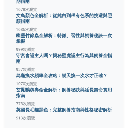
期指南
1678次瀏覽
文鳥顏色全解析：從純白到稀有色系的挑選與照
顧指南
1686次瀏覽
幽靈竹節蟲全解析：特徵、習性與飼養秘訣一次
掌握
999次瀏覽
守宮會認主人嗎？揭秘壁虎認主行為與飼養全指
南
957次瀏覽
烏龜換水頻率全攻略：幾天換一次水才正確？
1070次瀏覽
玄鳳鸚鵡壽命全解析：飼養秘訣與延長壽命實用
指南
775次瀏覽
英國長毛貓黑色：完整飼養指南與性格秘密解析
913次瀏覽