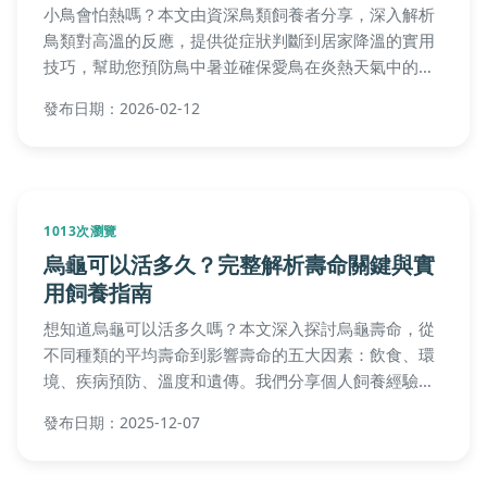
小鳥會怕熱嗎？本文由資深鳥類飼養者分享，深入解析
鳥類對高溫的反應，提供從症狀判斷到居家降溫的實用
技巧，幫助您預防鳥中暑並確保愛鳥在炎熱天氣中的健
康與舒適。
發布日期：2026-02-12
1013次瀏覽
烏龜可以活多久？完整解析壽命關鍵與實
用飼養指南
想知道烏龜可以活多久嗎？本文深入探討烏龜壽命，從
不同種類的平均壽命到影響壽命的五大因素：飲食、環
境、疾病預防、溫度和遺傳。我們分享個人飼養經驗、
常見錯誤避免，以及專家建議的照顧方法。從基本知識
發布日期：2025-12-07
到進階技巧，幫助你延長烏龜壽命，解決所有疑問。無
論你是新手或資深飼主，這篇指南都不可或缺。