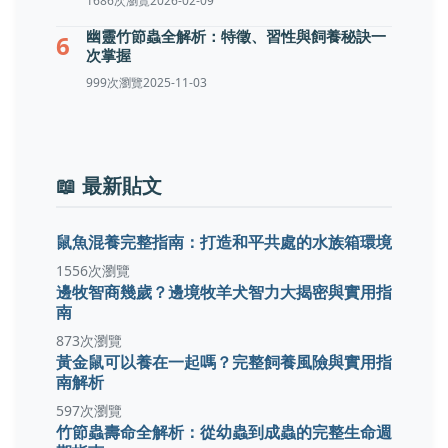
1686次瀏覽
2026-02-09
幽靈竹節蟲全解析：特徵、習性與飼養秘訣一
6
次掌握
999次瀏覽
2025-11-03
📖 最新貼文
鼠魚混養完整指南：打造和平共處的水族箱環境
1556次瀏覽
邊牧智商幾歲？邊境牧羊犬智力大揭密與實用指
南
873次瀏覽
黃金鼠可以養在一起嗎？完整飼養風險與實用指
南解析
597次瀏覽
竹節蟲壽命全解析：從幼蟲到成蟲的完整生命週