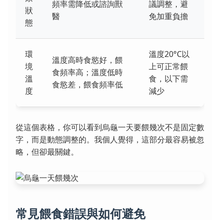
頻率需降低或諮詢獸
議調整，避
狀
醫
免加重負擔
態
環
溫度20°C以
溫度高時食慾好，餵
境
上可正常餵
食頻率高；溫度低時
溫
食，以下需
食慾差，餵食頻率低
度
減少
從這個表格，你可以看到烏龜一天要餵幾次不是固定數
字，而是動態調整的。我個人覺得，這部分最容易被忽
略，但卻最關鍵。
常見餵食錯誤與如何避免