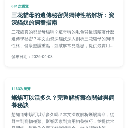
681次瀏覽
三花貓母的遺傳秘密與獨特性格解析：資
深貓奴的飼養指南
三花貓真的都是母貓嗎？這奇特的毛色背後隱藏著什麼
遺傳學秘密？本文由資深貓奴深入剖析三花貓母的獨特
性格、健康照護重點，並破解常見迷思，提供最實用的
相處與飼養心法。
發布日期：2026-04-08
1133次瀏覽
蜥蜴可以活多久？完整解析壽命關鍵與飼
養秘訣
想知道蜥蜴可以活多久嗎？本文深度解析蜥蜴壽命，從
野生到寵物種類、影響因素到實用飼養技巧，並提供常
見問答，幫助你全面了解蜥蜴壽命，做出明智決策。內