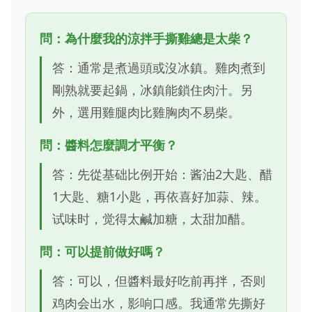
問：為什麼我的涼拌手撕雞總是太柴？
答：通常是煮過頭或沒冰鎮。雞肉煮到
剛熟就要起鍋，冰鎮能鎖住肉汁。另
外，選用雞腿肉比雞胸肉不易柴。
問：醬料怎麼調才平衡？
答：先從基础比例开始：酱油2大匙、醋
1大匙、糖1小匙，再依喜好加蒜、辣。
试味时，觉得太鹹加糖，太甜加醋。
問：可以提前做好嗎？
答：可以，但醬料最好吃前再拌，否则
鸡肉会出水，影响口感。我通常先撕好