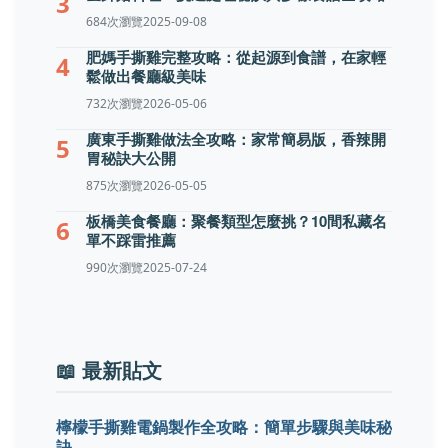
3
684次瀏覽
2025-09-08
肥媽手撕雞完整攻略：從起源到食譜，在家輕
4
鬆做出餐廳級美味
732次瀏覽
2026-05-06
廣東手撕雞做法全攻略：家常簡易版，香辣開
5
胃秘訣大公開
875次瀏覽
2026-05-05
板橋美食餐廳：聚餐類型怎麼挑？10間私藏名
6
單不踩雷推薦
990次瀏覽
2025-07-24
📖 最新貼文
檸檬手撕雞電鍋製作全攻略：簡單步驟與美味秘
訣