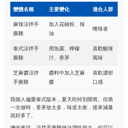
變體名稱
主要變化
適合人群
麻辣涼拌手
加入花椒粉、辣
嗜辣者
撕雞
油
泰式涼拌手
用魚露、檸檬
喜歡酸辣
撕雞
汁、香茅
風味
芝麻醬涼拌
醬料中加入芝麻
喜歡濃郁
手撕雞
醬
口感
我個人偏愛泰式版本，夏天吃特別開胃。但第
一次做時，香茅放太多，味道太衝，後來減量
就好多了。
總的來說，涼拌手撕雞做法彈性很大，你可以