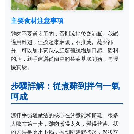
主要食材注意事項
雞肉不要選太肥的，否則涼拌後會油膩。我試
過用雞翅，但撕起來麻煩，不推薦。蔬菜部
分，可以加小黃瓜或紅蘿蔔絲增加口感。醬料
的話，新手建議從簡單的醬油基底開始，再慢
慢實驗。
步驟詳解：從煮雞到拌勻一氣
呵成
涼拌手撕雞做法的核心在於煮雞和撕雞。很多
人敗在第一步，雞肉煮得太久，變得乾柴。我
的方法是冷水下鍋，煮到剛熟就撈起，然後立