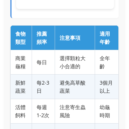
食物
推薦
適用
注意事項
類型
頻率
年齡
商業
選擇顆粒大
全年
每日
龜糧
小合適的
齡
新鮮
每2-3
避免高草酸
3個月
蔬菜
日
蔬菜
以上
活體
每週
注意寄生蟲
幼龜
飼料
1-2次
風險
時期