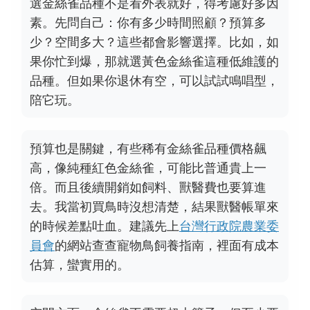
選金絲雀品種不是看外表就好，得考慮好多因
素。先問自己：你有多少時間照顧？預算多
少？空間多大？這些都會影響選擇。比如，如
果你忙到爆，那就選黃色金絲雀這種低維護的
品種。但如果你退休有空，可以試試鳴唱型，
陪它玩。
預算也是關鍵，有些稀有金絲雀品種價格飆
高，像純種紅色金絲雀，可能比普通貴上一
倍。而且後續開銷如飼料、獸醫費也要算進
去。我當初買鳥時沒想清楚，結果獸醫帳單來
的時候差點吐血。建議先上
台灣行政院農業委
員會
的網站查查寵物鳥飼養指南，裡面有成本
估算，蠻實用的。