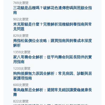
769次瀏覽
三花貓是品種嗎？破解花色遺傳密碼與照顧全指
南
902次瀏覽
米克斯貓是什麼？完整解析混種貓飼養指南與常
見問題
829次瀏覽
拇指松鼠價位全攻略：購買指南與飼養成本深度
解析
1359次瀏覽
家八哥壽命全解析：從平均壽命到延長陪伴的實
用指南
1233次瀏覽
狗狗後腳無力原因全解析：常見病因、診斷與居
家護理指南
600次瀏覽
養烏龜禁忌全解析：避開常見錯誤讓愛龜健康長
壽
822次瀏覽