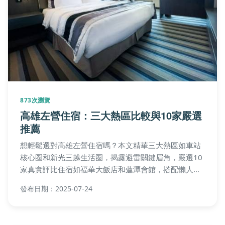
873次瀏覽
高雄左營住宿：三大熱區比較與10家嚴選
推薦
想輕鬆選對高雄左營住宿嗎？本文精華三大熱區如車站
核心圈和新光三越生活圈，揭露避雷關鍵眉角，嚴選10
家真實評比住宿如福華大飯店和蓮潭會館，搭配懶人包
速選與隱藏玩法攻略，助你規劃完美高雄之旅！
發布日期：2025-07-24