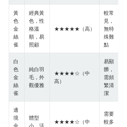
黃
經典黃
較常
色
色，性
見，
金
格溫
★★★★★（高）
無特
絲
順，易
殊難
雀
照顧
點
白
易顯
色
純白羽
髒，
★★★★☆（中
金
毛，外
需頻
高）
絲
觀優雅
繁清
雀
潔
邊
需要
境
體型
★★★★☆（中
較多
金
小，活