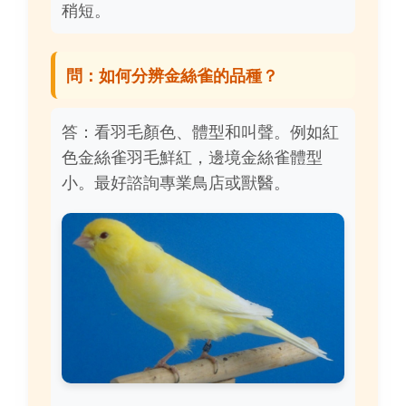
稍短。
問：如何分辨金絲雀的品種？
答：看羽毛顏色、體型和叫聲。例如紅
色金絲雀羽毛鮮紅，邊境金絲雀體型
小。最好諮詢專業鳥店或獸醫。