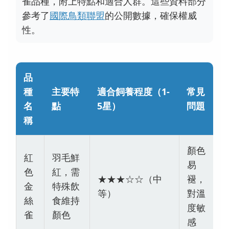
雀品種，附上特點和適合人群。這些資料部分
參考了
國際鳥類聯盟
的公開數據，確保權威
性。
品
種
主要特
適合飼養程度（1-
常見
名
點
5星）
問題
稱
顏色
紅
羽毛鮮
易
色
紅，需
★★★☆☆（中
褪，
金
特殊飲
等）
對溫
絲
食維持
度敏
雀
顏色
感