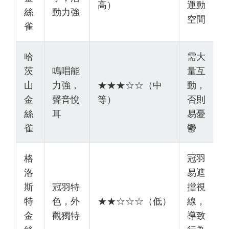
高）
運動
絲
動力強
空間
雀
哈
需大
茨
鳴唱能
量互
山
力強，
★★★☆☆（中
動，
金
聲音悅
等）
否則
絲
耳
易憂
雀
鬱
格
冠羽
洛
易遮
斯
冠羽特
擋視
特
色，外
★★☆☆☆（低）
線，
金
觀獨特
導致