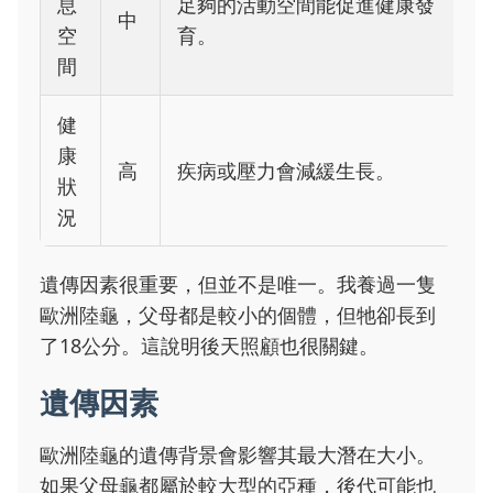
息
足夠的活動空間能促進健康發
中
空
育。
間
健
康
高
疾病或壓力會減緩生長。
狀
況
遺傳因素很重要，但並不是唯一。我養過一隻
歐洲陸龜，父母都是較小的個體，但牠卻長到
了18公分。這說明後天照顧也很關鍵。
遺傳因素
歐洲陸龜的遺傳背景會影響其最大潛在大小。
如果父母龜都屬於較大型的亞種，後代可能也