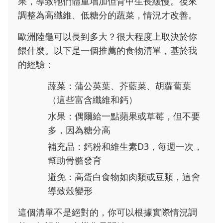
果，導致牠們體重增加但背甲生長緩慢。後來
調整為高纖維、低糖分的蔬菜，情況才改善。
歐洲陸龜可以長到多大？很大程度上取決於你
餵什麼。以下是一個推薦的食物清單，基於我
的經驗：
蔬菜：蒲公英葉、芥藍菜、胡蘿蔔葉
（這些富含纖維和鈣）
水果：偶爾給一點蘋果或草莓，但不要
多，因為糖分高
補充品：鈣粉和維生素D3，每週一次，
幫助骨骼發育
避免：高蛋白食物如肉類或豆類，這會
導致殼變形
這個清單不是絕對的，你可以根據實際情況調