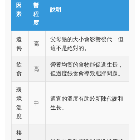
因
響
說明
素
程
度
遺
父母龜的大小會影響後代，但
高
傳
這不是絕對的。
飲
營養均衡的食物能促進生長，
高
食
但過度餵食會導致肥胖問題。
環
境
適宜的溫度有助於新陳代謝和
中
溫
生長。
度
棲