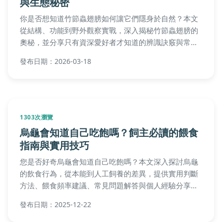
與生態秘密
你是否想知道竹節蟲翅膀如何讓它們隱身於自然？本文
從結構、功能到野外觀察實戰，深入揭秘竹節蟲翅膀的
奧秘，並分享只有資深愛好者才知道的辨識訣竅與常見
錯誤。
發布日期：2026-03-18
1303次瀏覽
烏龜會知道自己吃飽嗎？飼主必讀的餵食
指南與實用技巧
您是否好奇烏龜會知道自己吃飽嗎？本文深入探討烏龜
的飲食行為，從本能到人工飼養的差異，提供實用判斷
方法、餵食頻率建議、常見問題解答與個人經驗分享。
無論您是新手或資深飼主，都能學習如何避免過度餵
發布日期：2025-12-22
養，確保烏龜健康成長。