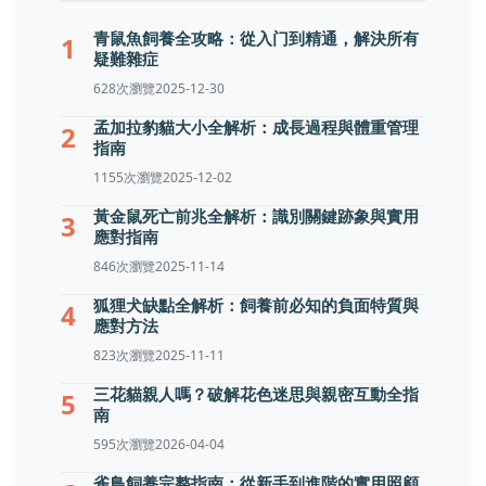
青鼠魚飼養全攻略：從入门到精通，解決所有
1
疑難雜症
628次瀏覽
2025-12-30
孟加拉豹貓大小全解析：成長過程與體重管理
2
指南
1155次瀏覽
2025-12-02
黃金鼠死亡前兆全解析：識別關鍵跡象與實用
3
應對指南
846次瀏覽
2025-11-14
狐狸犬缺點全解析：飼養前必知的負面特質與
4
應對方法
823次瀏覽
2025-11-11
三花貓親人嗎？破解花色迷思與親密互動全指
5
南
595次瀏覽
2026-04-04
雀鳥飼養完整指南：從新手到進階的實用照顧