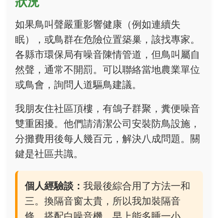
狀況
如果鳥叫聲嚴重影響健康（例如連續失
眠），或鳥群在危險位置築巢，該找專家。
各縣市環保局有噪音陳情管道，但鳥叫屬自
然聲，通常不開罰。可以聯絡當地農業單位
或鳥會，詢問人道驅鳥建議。
我朋友住社區頂樓，有鴿子群聚，糞便噪音
雙重困擾。他們請清潔公司安裝防鳥設施，
分攤費用後每人幾百元，解決八成問題。關
鍵是社區共識。
個人經驗談：
我最後綜合用了方法一和
三。換隔音窗太貴，所以我加裝隔音
條，搭配白噪音機，早上能多睡一小