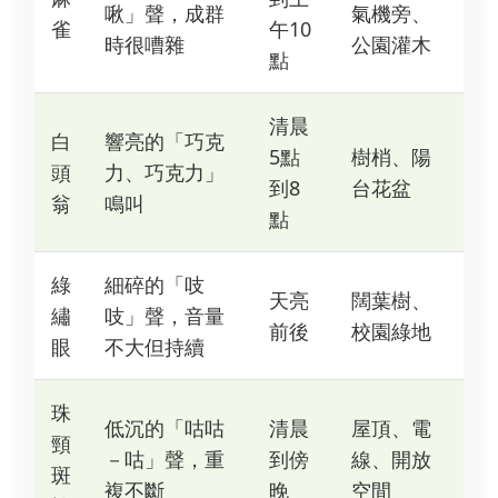
啾」聲，成群
氣機旁、
雀
午10
時很嘈雜
公園灌木
點
清晨
白
響亮的「巧克
5點
樹梢、陽
頭
力、巧克力」
到8
台花盆
翁
鳴叫
點
綠
細碎的「吱
天亮
闊葉樹、
繡
吱」聲，音量
前後
校園綠地
眼
不大但持續
珠
低沉的「咕咕
清晨
屋頂、電
頸
－咕」聲，重
到傍
線、開放
斑
複不斷
晚
空間