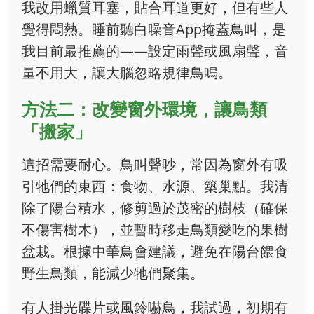
我改用蠟質耳塞，貼合耳道更好，但有些人
覺得悶熱。睡前聽白噪音App掩蓋鳥叫，是
我目前最推薦的——設定雨聲或風扇聲，音
量不用大，讓大腦忽略規律鳥鳴。
方法二：改變窗外環境，讓鳥類
「搬家」
這招需要耐心。鳥叫聲吵，常因為窗外有吸
引牠們的東西：食物、水源、築巢點。我清
除了陽台積水，修剪過於茂密的樹枝（確保
不傷害樹木），並暫時移走鳥類愛吃的果樹
盆栽。根據中華鳥會建議，避免在陽台餵食
野生鳥類，能減少牠們聚集。
有人掛光碟片或風鈴嚇鳥，我試過，初期有