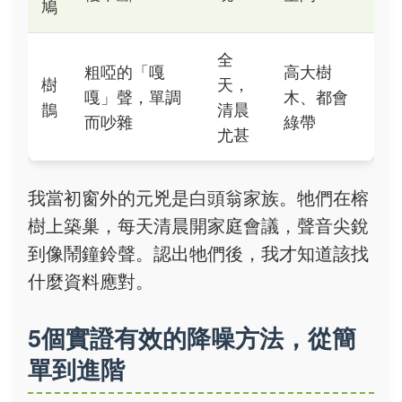
鳩
全
粗啞的「嘎
高大樹
樹
天，
嘎」聲，單調
木、都會
鵲
清晨
而吵雜
綠帶
尤甚
我當初窗外的元兇是白頭翁家族。牠們在榕
樹上築巢，每天清晨開家庭會議，聲音尖銳
到像鬧鐘鈴聲。認出牠們後，我才知道該找
什麼資料應對。
5個實證有效的降噪方法，從簡
單到進階