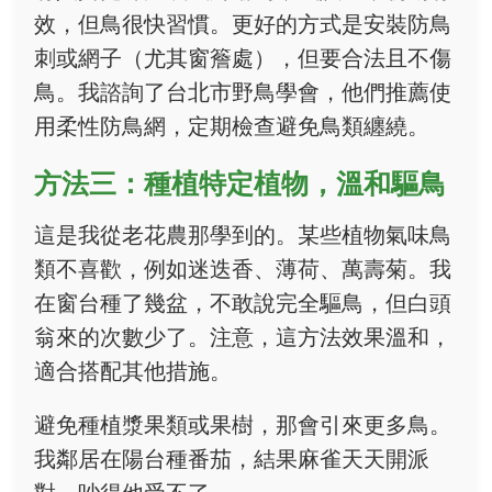
效，但鳥很快習慣。更好的方式是安裝防鳥
刺或網子（尤其窗簷處），但要合法且不傷
鳥。我諮詢了台北市野鳥學會，他們推薦使
用柔性防鳥網，定期檢查避免鳥類纏繞。
方法三：種植特定植物，溫和驅鳥
這是我從老花農那學到的。某些植物氣味鳥
類不喜歡，例如迷迭香、薄荷、萬壽菊。我
在窗台種了幾盆，不敢說完全驅鳥，但白頭
翁來的次數少了。注意，這方法效果溫和，
適合搭配其他措施。
避免種植漿果類或果樹，那會引來更多鳥。
我鄰居在陽台種番茄，結果麻雀天天開派