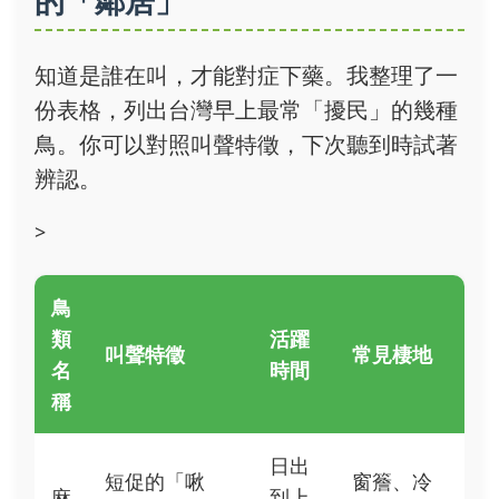
的「鄰居」
知道是誰在叫，才能對症下藥。我整理了一
份表格，列出台灣早上最常「擾民」的幾種
鳥。你可以對照叫聲特徵，下次聽到時試著
辨認。
>
鳥
類
活躍
叫聲特徵
常見棲地
名
時間
稱
日出
短促的「啾
窗簷、冷
麻
到上