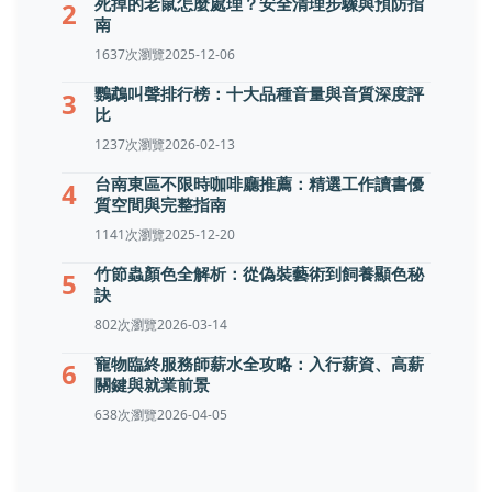
死掉的老鼠怎麼處理？安全清理步驟與預防指
2
南
1637次瀏覽
2025-12-06
鸚鵡叫聲排行榜：十大品種音量與音質深度評
3
比
1237次瀏覽
2026-02-13
台南東區不限時咖啡廳推薦：精選工作讀書優
4
質空間與完整指南
1141次瀏覽
2025-12-20
竹節蟲顏色全解析：從偽裝藝術到飼養顯色秘
5
訣
802次瀏覽
2026-03-14
寵物臨終服務師薪水全攻略：入行薪資、高薪
6
關鍵與就業前景
638次瀏覽
2026-04-05