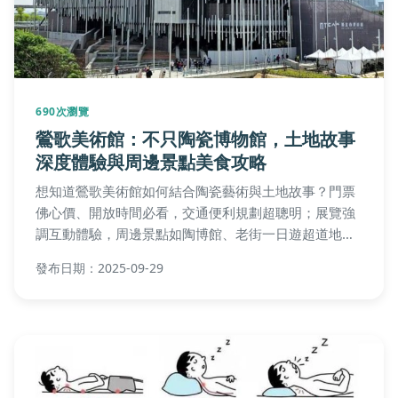
690次瀏覽
鶯歌美術館：不只陶瓷博物館，土地故事
深度體驗與周邊景點美食攻略
想知道鶯歌美術館如何結合陶瓷藝術與土地故事？門票
佛心價、開放時間必看，交通便利規劃超聰明；展覽強
調互動體驗，周邊景點如陶博館、老街一日遊超道地，
美食推薦餵飽肚子！適合帶小朋友嗎？逛多久？餐飲哪
發布日期：2025-09-29
裡找？快來探索解答！