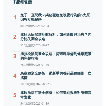
相關推薦
兔子一直聞我？揭秘寵物兔嗅覺行為的5大原
1
因與互動秘訣
809次瀏覽
2026-02-04
庫欣氏症候群症狀解析：如何診斷與治療？內
2
分泌失調全攻略
514次瀏覽
2025-10-27
拇指松鼠飼養全攻略：從環境準備到健康照護
3
的完整指南
782次瀏覽
2026-01-30
烏龜種類全解析：從新手飼養到品種鑑別一次
4
搞懂
1031次瀏覽
2026-03-23
庫欣氏症症狀全解析：如何識別與應對身體異
5
常變化
544次瀏覽
2026-01-19