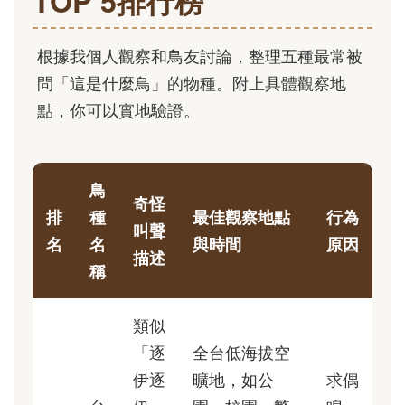
TOP 5排行榜
根據我個人觀察和鳥友討論，整理五種最常被
問「這是什麼鳥」的物種。附上具體觀察地
點，你可以實地驗證。
鳥
奇怪
排
種
最佳觀察地點
行為
叫聲
名
名
與時間
原因
描述
稱
類似
「逐
全台低海拔空
伊逐
曠地，如公
求偶