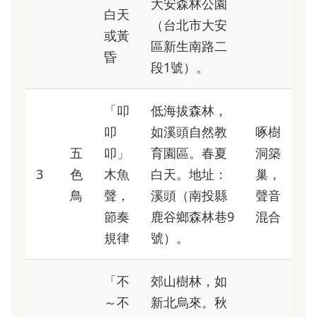
大安森林公園
白天
（台北市大安
或黃
區新生南路二
昏
段1號）。
「叩
低海拔森林，
叩
如溪頭自然教
啄樹
五
叩」
育園區。春夏
洞築
3
色
木魚
白天。地址：
巢，
鳥
聲，
溪頭（南投縣
聲音
節奏
鹿谷鄉森林巷9
混合
規律
號）。
「不
郊山樹林，如
～不
新北烏來。秋