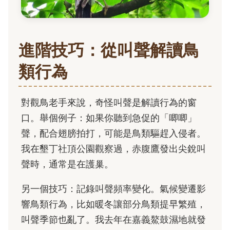
進階技巧：從叫聲解讀鳥
類行為
對觀鳥老手來說，奇怪叫聲是解讀行為的窗
口。舉個例子：如果你聽到急促的「唧唧」
聲，配合翅膀拍打，可能是鳥類驅趕入侵者。
我在墾丁社頂公園觀察過，赤腹鷹發出尖銳叫
聲時，通常是在護巢。
另一個技巧：記錄叫聲頻率變化。氣候變遷影
響鳥類行為，比如暖冬讓部分鳥類提早繁殖，
叫聲季節也亂了。我去年在嘉義鰲鼓濕地就發