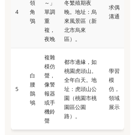
領
～」
冬繁殖期夜
求偶
4
角
單調
晚。地址：烏
溝通
鴞
重
來風景區（新
複，
北市烏來
夜晚
區）。
複雜
都市邊緣，如
模仿
桃園虎頭山。
學習
白
聲，
全年白天。地
模
腰
像警
5
址：虎頭山公
仿，
鵲
報器
園（桃園市桃
領域
鴝
或手
園區公園
展示
機鈴
路）。
聲