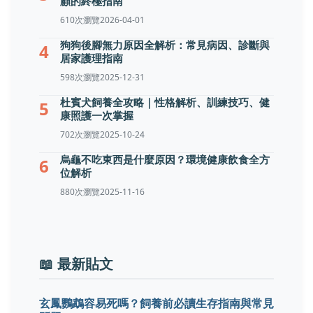
顧的終極指南
610次瀏覽
2026-04-01
狗狗後腳無力原因全解析：常見病因、診斷與
4
居家護理指南
598次瀏覽
2025-12-31
杜賓犬飼養全攻略｜性格解析、訓練技巧、健
5
康照護一次掌握
702次瀏覽
2025-10-24
烏龜不吃東西是什麼原因？環境健康飲食全方
6
位解析
880次瀏覽
2025-11-16
📖 最新貼文
玄鳳鸚鵡容易死嗎？飼養前必讀生存指南與常見