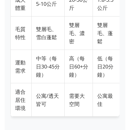
5-10公斤
體重
斤
公斤
雙層
雙層
毛質
雙層毛、
毛、濃
毛、蓬
特性
雪白蓬鬆
密
鬆
中等（每
高（每
低（每
運動
日30-45分
日60+分
日20分
需求
鐘）
鐘）
鐘）
適合
公寓/透天
需要大
公寓最
居住
皆可
空間
佳
環境