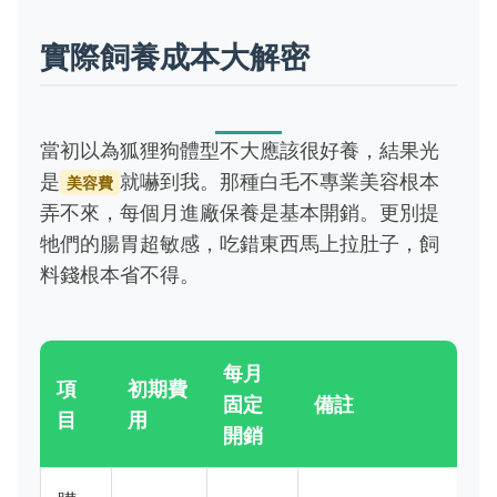
實際飼養成本大解密
當初以為狐狸狗體型不大應該很好養，結果光
是
就嚇到我。那種白毛不專業美容根本
美容費
弄不來，每個月進廠保養是基本開銷。更別提
牠們的腸胃超敏感，吃錯東西馬上拉肚子，飼
料錢根本省不得。
每月
項
初期費
固定
備註
目
用
開銷