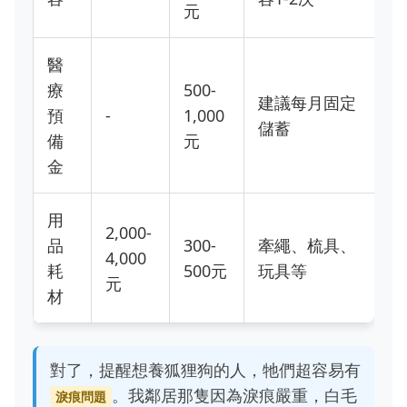
元
醫
療
500-
建議每月固定
預
-
1,000
儲蓄
備
元
金
用
2,000-
品
300-
牽繩、梳具、
4,000
耗
500元
玩具等
元
材
對了，提醒想養狐狸狗的人，牠們超容易有
。我鄰居那隻因為淚痕嚴重，白毛
淚痕問題