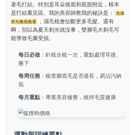
著毛打結。特別是耳朵後面和屁股附近，根本
是打結重災區。我的美容師教我的秘訣是：
洗澡
，濕毛梳會扯斷更多毛髮。還有
前先徹底梳通
啊，別以為夏天剃光就沒事，雙層毛犬剃毛可
能導致毛囊受損。
每日必做
：針梳全梳一次，重點處理耳後、
腋下
每周任務
：檢查腳底毛是否過長，易沾污納
垢
每月重點
：專業美容修整，維持毛質健康
運動與訓練要點