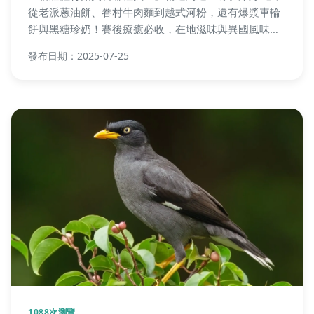
從老派蔥油餅、眷村牛肉麵到越式河粉，還有爆漿車輪
餅與黑糖珍奶！賽後療癒必收，在地滋味與異國風味一
次滿足，附實用覓食Tips解答你的疑問！
發布日期：2025-07-25
1088次瀏覽