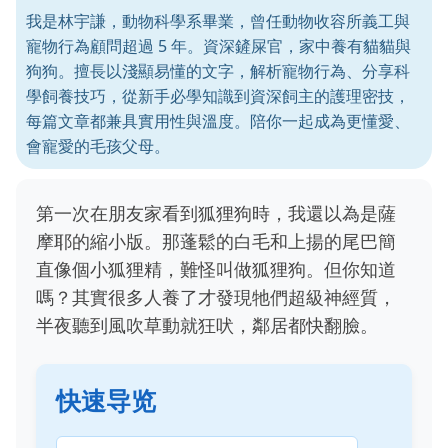
我是林宇謙，動物科學系畢業，曾任動物收容所義工與
寵物行為顧問超過 5 年。資深鏟屎官，家中養有貓貓與
狗狗。擅長以淺顯易懂的文字，解析寵物行為、分享科
學飼養技巧，從新手必學知識到資深飼主的護理密技，
每篇文章都兼具實用性與溫度。陪你一起成為更懂愛、
會寵愛的毛孩父母。
第一次在朋友家看到狐狸狗時，我還以為是薩
摩耶的縮小版。那蓬鬆的白毛和上揚的尾巴簡
直像個小狐狸精，難怪叫做狐狸狗。但你知道
嗎？其實很多人養了才發現牠們超級神經質，
半夜聽到風吹草動就狂吠，鄰居都快翻臉。
快速导览