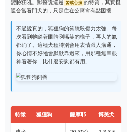
變臉狂吼。獸醫說這是
的特質，其實挺
警戒心強
適合當看門犬的，只是住在公寓會有點困擾。
不過說真的，狐狸狗的笑臉殺傷力太強。每
次看到牠瞇著眼睛咧嘴笑的樣子，再大的氣
都消了。這種犬種特別會用表情跟人溝通，
你心情不好牠會默默靠過來，用那種無辜眼
神看著你，比什麼安慰都有用。
特徵
狐狸狗
薩摩耶
博美犬
成犬
20-30公
1.8-3.5