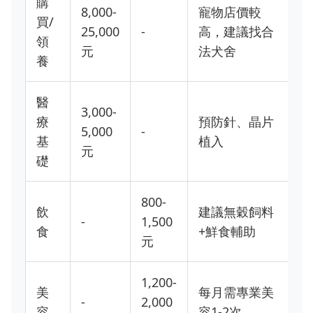
購
8,000-
寵物店價較
買/
25,000
-
高，建議找合
領
元
法犬舍
養
醫
3,000-
療
預防針、晶片
5,000
-
基
植入
元
礎
800-
飲
建議無穀飼料
-
1,500
食
+鮮食輔助
元
1,200-
美
每月需專業美
-
2,000
容
容1-2次