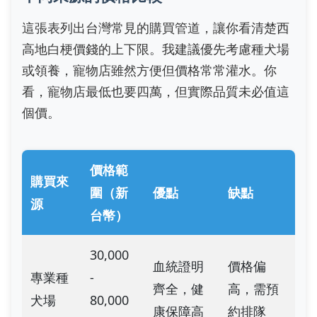
這張表列出台灣常見的購買管道，讓你看清楚西
高地白梗價錢的上下限。我建議優先考慮種犬場
或領養，寵物店雖然方便但價格常常灌水。你
看，寵物店最低也要四萬，但實際品質未必值這
個價。
價格範
購買來
圍（新
優點
缺點
源
台幣）
30,000
血統證明
價格偏
專業種
-
齊全，健
高，需預
犬場
80,000
康保障高
約排隊