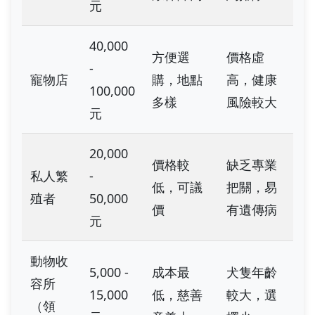
元
40,000
方便選
價格虛
-
寵物店
購，地點
高，健康
100,000
多樣
風險較大
元
20,000
價格較
缺乏專業
私人繁
-
低，可議
把關，易
殖者
50,000
價
有遺傳病
元
動物收
5,000 -
成本最
犬隻年齡
容所
15,000
低，慈善
較大，選
（領