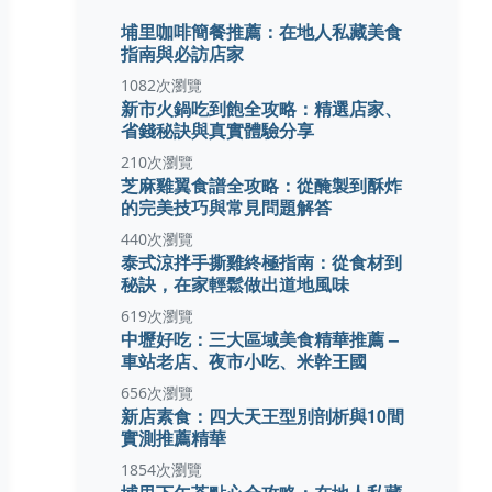
埔里咖啡簡餐推薦：在地人私藏美食
指南與必訪店家
1082次瀏覽
新市火鍋吃到飽全攻略：精選店家、
省錢秘訣與真實體驗分享
210次瀏覽
芝麻雞翼食譜全攻略：從醃製到酥炸
的完美技巧與常見問題解答
440次瀏覽
泰式涼拌手撕雞終極指南：從食材到
秘訣，在家輕鬆做出道地風味
619次瀏覽
中壢好吃：三大區域美食精華推薦 –
車站老店、夜市小吃、米幹王國
656次瀏覽
新店素食：四大天王型別剖析與10間
實測推薦精華
1854次瀏覽