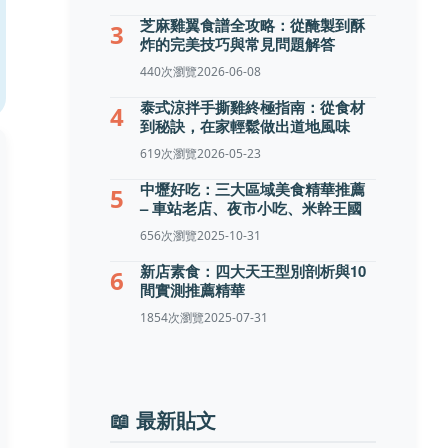
芝麻雞翼食譜全攻略：從醃製到酥
3
炸的完美技巧與常見問題解答
440次瀏覽
2026-06-08
泰式涼拌手撕雞終極指南：從食材
4
到秘訣，在家輕鬆做出道地風味
619次瀏覽
2026-05-23
中壢好吃：三大區域美食精華推薦
5
– 車站老店、夜市小吃、米幹王國
656次瀏覽
2025-10-31
新店素食：四大天王型別剖析與10
6
間實測推薦精華
1854次瀏覽
2025-07-31
📖 最新貼文