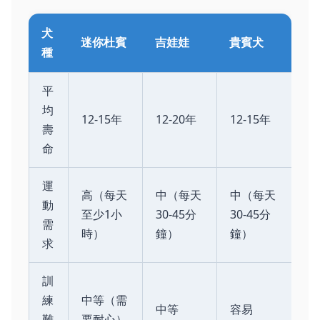
犬
迷你杜賓
吉娃娃
貴賓犬
種
平
均
12-15年
12-20年
12-15年
壽
命
運
高（每天
中（每天
中（每天
動
至少1小
30-45分
30-45分
需
時）
鐘）
鐘）
求
訓
練
中等（需
中等
容易
難
要耐心）