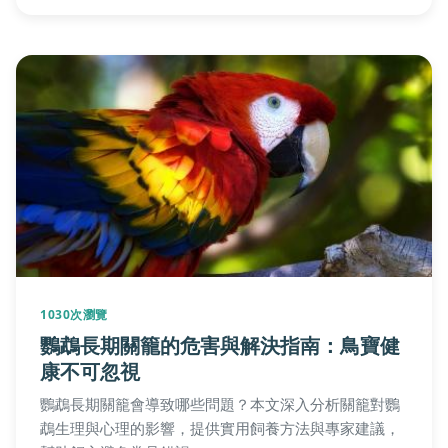
1030次瀏覽
鸚鵡長期關籠的危害與解決指南：鳥寶健
康不可忽視
鸚鵡長期關籠會導致哪些問題？本文深入分析關籠對鸚
鵡生理與心理的影響，提供實用飼養方法與專家建議，