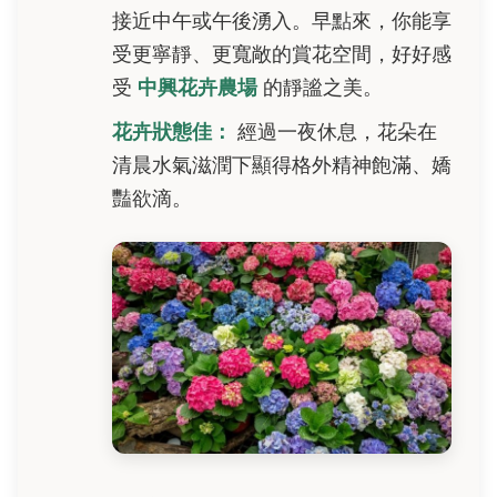
接近中午或午後湧入。早點來，你能享
受更寧靜、更寬敞的賞花空間，好好感
受
中興花卉農場
的靜謐之美。
花卉狀態佳：
經過一夜休息，花朵在
清晨水氣滋潤下顯得格外精神飽滿、嬌
豔欲滴。