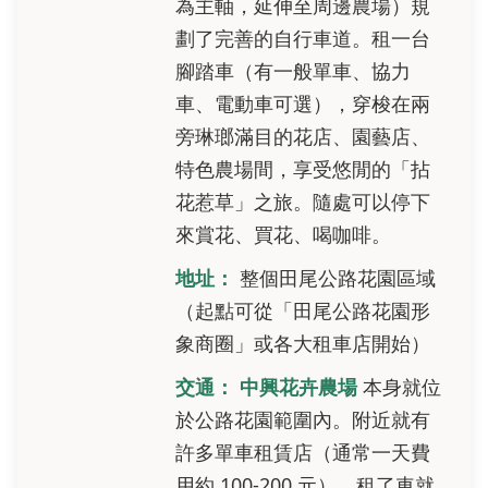
為主軸，延伸至周邊農場）規
劃了完善的自行車道。租一台
腳踏車（有一般單車、協力
車、電動車可選），穿梭在兩
旁琳瑯滿目的花店、園藝店、
特色農場間，享受悠閒的「拈
花惹草」之旅。隨處可以停下
來賞花、買花、喝咖啡。
地址：
整個田尾公路花園區域
（起點可從「田尾公路花園形
象商圈」或各大租車店開始）
交通：
中興花卉農場
本身就位
於公路花園範圍內。附近就有
許多單車租賃店（通常一天費
用約 100-200 元）。租了車就