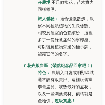
卉農場
不只做盆花，苗木實力
同樣雄厚。
旅人體驗：
適合慢慢散步，觀
察不同種類植物的生長樣態。
相較於溫室的色彩繽紛，這裡
多了一份綠意盎然的寧靜感。
可以留意植物旁邊的標示牌，
認識它們的名字。
? 花卉販售區（帶點紀念品回家吧！）
特色：
農場入口處或明顯區域
通常設有販賣部。這裡販售當
季最盛開、狀態最好的盆花，
以及一些園藝資材。價格就是
產地價，
超級實惠！