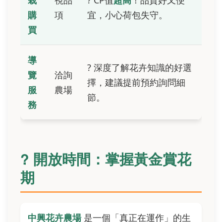
栽
視品
? CP值
超高
！品質好又便
購
項
宜，小心荷包失守。
買
導
? 深度了解花卉知識的好選
覽
洽詢
擇，建議提前預約詢問細
服
農場
節。
務
? 開放時間：掌握黃金賞花
期
中興花卉農場
是一個「真正在運作」的生