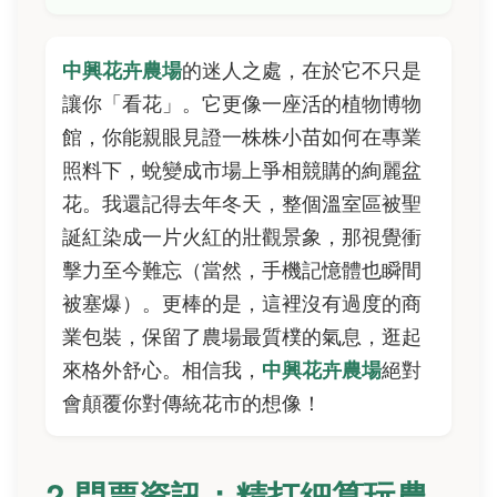
中興花卉農場
的迷人之處，在於它不只是
讓你「看花」。它更像一座活的植物博物
館，你能親眼見證一株株小苗如何在專業
照料下，蛻變成市場上爭相競購的絢麗盆
花。我還記得去年冬天，整個溫室區被聖
誕紅染成一片火紅的壯觀景象，那視覺衝
擊力至今難忘（當然，手機記憶體也瞬間
被塞爆）。更棒的是，這裡沒有過度的商
業包裝，保留了農場最質樸的氣息，逛起
來格外舒心。相信我，
中興花卉農場
絕對
會顛覆你對傳統花市的想像！
? 門票資訊：精打細算玩農