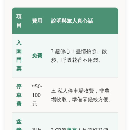
項
費用
說明與旅人真心話
目
入
園
? 超佛心！盡情拍照、散
免費
門
步、呼吸花香不用錢。
票
停
≈50-
⚠️ 私人停車場收費，非農
車
100
場收取，準備零錢較方便。
費
元
盆