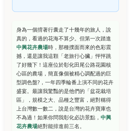
身為一個揹著行囊走了十幾年的旅人，說
真的，看過的花海不算少。但第一次踏進
中興花卉農場
時，那種撲面而來的色彩震
撼，還是讓我這顆「老旅行心臟」怦怦跳
了好幾下！這座位於彰化田尾公路花園核
心區的農場，簡直像個被精心調配過的巨
型調色盤?，一年四季輪番上演不同的花卉
盛宴。最讓我驚豔的是他們的「盆花栽培
區」，規模之大、品種之豐富，絕對稱得
上台灣數一數二，說是台灣的花卉寶庫也
不為過！如果你問我彰化必訪景點，
中興
花卉農場
絕對能排進前三名。