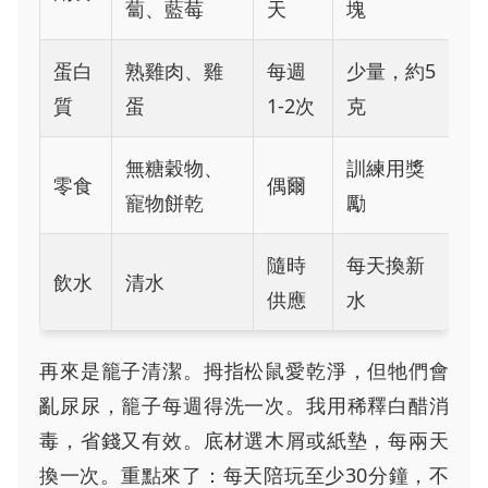
蔔、藍莓
天
塊
蛋白
熟雞肉、雞
每週
少量，約5
質
蛋
1-2次
克
無糖穀物、
訓練用獎
零食
偶爾
寵物餅乾
勵
隨時
每天換新
飲水
清水
供應
水
再來是籠子清潔。拇指松鼠愛乾淨，但牠們會
亂尿尿，籠子每週得洗一次。我用稀釋白醋消
毒，省錢又有效。底材選木屑或紙墊，每兩天
換一次。重點來了：每天陪玩至少30分鐘，不