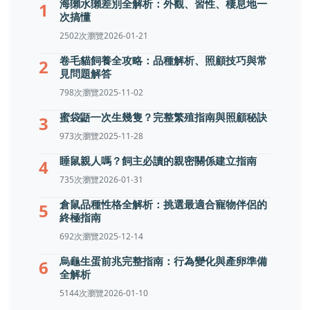
海獺水獺差別全解析：外觀、習性、棲息地一
1
次搞懂
2502次瀏覽
2026-01-21
卷毛貓飼養全攻略：品種解析、照顧技巧與常
2
見問題解答
798次瀏覽
2025-11-02
蜜袋鼯一次生幾隻？完整繁殖指南與照顧秘訣
3
973次瀏覽
2025-11-28
睡鼠親人嗎？飼主必讀的親密關係建立指南
4
735次瀏覽
2026-01-31
倉鼠品種性格全解析：挑選最適合寵物伴侶的
5
終極指南
692次瀏覽
2025-12-14
烏龜生蛋前兆完整指南：行為變化與產卵準備
6
全解析
5144次瀏覽
2026-01-10