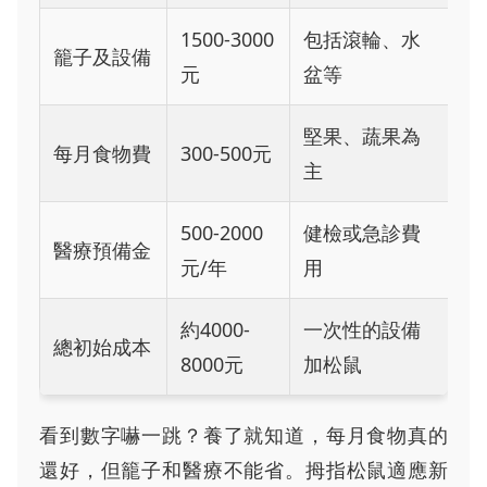
1500-3000
包括滾輪、水
籠子及設備
元
盆等
堅果、蔬果為
每月食物費
300-500元
主
500-2000
健檢或急診費
醫療預備金
元/年
用
約4000-
一次性的設備
總初始成本
8000元
加松鼠
看到數字嚇一跳？養了就知道，每月食物真的
還好，但籠子和醫療不能省。拇指松鼠適應新