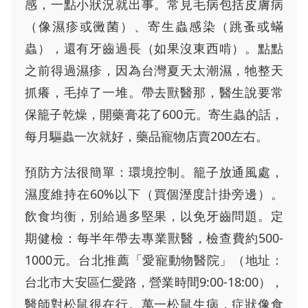
感，一點小狀況就出事。常見毛病包括皮膚病
（像濕疹或黴菌）、寄生蟲感染（跳蚤或蟎
蟲），還有牙齒過長（如果沒東西啃）。點點
之前得過濕疹，因為台灣夏天太潮濕，牠整天
抓癢，毛掉了一堆。帶去獸醫那，醫生說要常
保籠子乾燥，開藥膏花了600元。寄生蟲的話，
每月驅蟲一次就好，藥品寵物店賣200左右。
預防方法很簡單：環境控制。籠子放通風處，
濕度維持在60%以下（買個溼度計掛旁邊）。
飲食均衡，別給過多堅果，以免牙齒問題。定
期健檢：每半年帶去專業獸醫，檢查費約500-
1000元。台北推薦「愛寵動物醫院」（地址：
台北市大安區仁愛路，營業時間9:00-18:00），
醫師對松鼠很在行。萬一松鼠生病，症狀像食