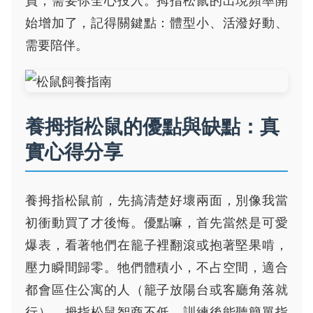
員，需要你全心投入。拇指松鼠的出現頻率開
始增加了，記得關鍵點：體型小、活潑好動、
需要陪伴。
養拇指松鼠的優點與缺點：真
實心得分享
養拇指松鼠前，先搞清楚好壞兩面，別像我當
初衝動買了才後悔。優點嘛，首先當然是可愛
爆表，看著牠們在籠子裡翻滾或抱著堅果啃，
壓力瞬間歸零。牠們體積小，不占空間，適合
都會區住公寓的人（籠子放陽台或客廳角落就
行）。拇指松鼠智商不低，訓練後能聽簡單指