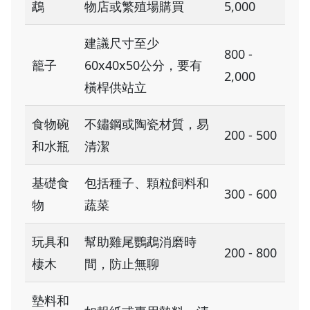
鵡
物店或繁殖場購買
5,000
建議尺寸至少
800 -
籠子
60x40x50公分，要有
2,000
橫桿供站立
食物碗
不鏽鋼或陶瓷材質，易
200 - 500
和水瓶
清潔
基礎食
包括種子、顆粒飼料和
300 - 600
物
蔬菜
玩具和
幫助雞尾鸚鵡消磨時
200 - 800
棲木
間，防止無聊
墊料和