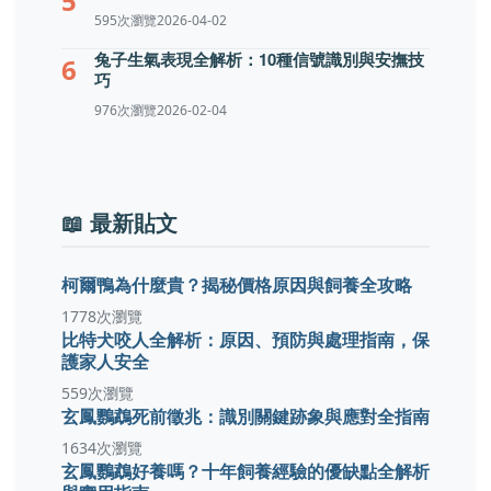
5
595次瀏覽
2026-04-02
兔子生氣表現全解析：10種信號識別與安撫技
6
巧
976次瀏覽
2026-02-04
📖 最新貼文
柯爾鴨為什麼貴？揭秘價格原因與飼養全攻略
1778次瀏覽
比特犬咬人全解析：原因、預防與處理指南，保
護家人安全
559次瀏覽
玄鳳鸚鵡死前徵兆：識別關鍵跡象與應對全指南
1634次瀏覽
玄鳳鸚鵡好養嗎？十年飼養經驗的優缺點全解析