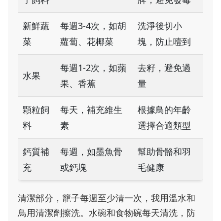
新鮮蔬
每週3-4次，如胡
洗淨後切小
菜
蘿蔔、花椰菜
塊，防止噎到
每週1-2次，如蘋
去籽，避免過
水果
果、香蕉
量
顆粒飼
每天，補充維生
根據鳥的年齡
料
素
選擇合適類型
鈣質補
每週，如墨魚骨
幫助骨骼和羽
充
或鈣塊
毛健康
清潔部分，籠子每週至少清一次，我用溫水和
鳥用清潔劑擦洗。水碗和食物碗每天清洗，防