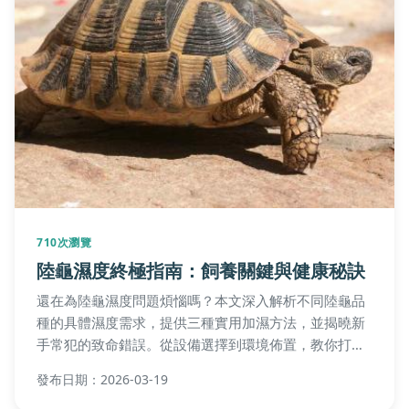
710次瀏覽
陸龜濕度終極指南：飼養關鍵與健康秘訣
還在為陸龜濕度問題煩惱嗎？本文深入解析不同陸龜品
種的具體濕度需求，提供三種實用加濕方法，並揭曉新
手常犯的致命錯誤。從設備選擇到環境佈置，教你打造
最適合愛龜的微氣候，徹底解決脫皮不順、呼吸問題與
發布日期：2026-03-19
甲殼畸形。