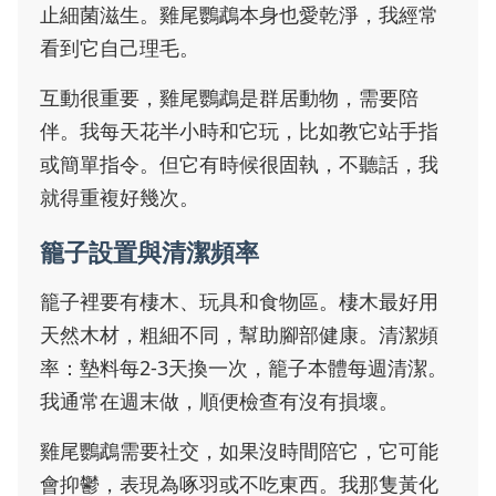
止細菌滋生。雞尾鸚鵡本身也愛乾淨，我經常
看到它自己理毛。
互動很重要，雞尾鸚鵡是群居動物，需要陪
伴。我每天花半小時和它玩，比如教它站手指
或簡單指令。但它有時候很固執，不聽話，我
就得重複好幾次。
籠子設置與清潔頻率
籠子裡要有棲木、玩具和食物區。棲木最好用
天然木材，粗細不同，幫助腳部健康。清潔頻
率：墊料每2-3天換一次，籠子本體每週清潔。
我通常在週末做，順便檢查有沒有損壞。
雞尾鸚鵡需要社交，如果沒時間陪它，它可能
會抑鬱，表現為啄羽或不吃東西。我那隻黃化