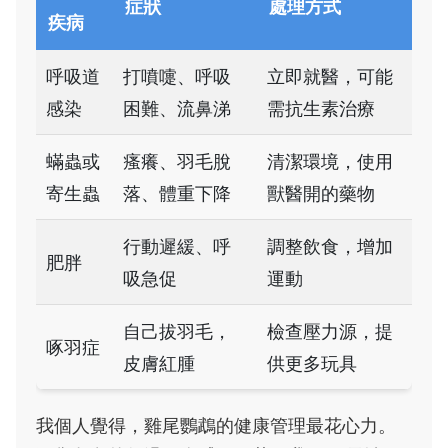
症狀
處理方式
疾病
呼吸道
打噴嚏、呼吸
立即就醫，可能
感染
困難、流鼻涕
需抗生素治療
蟎蟲或
瘙癢、羽毛脫
清潔環境，使用
寄生蟲
落、體重下降
獸醫開的藥物
行動遲緩、呼
調整飲食，增加
肥胖
吸急促
運動
自己拔羽毛，
檢查壓力源，提
啄羽症
皮膚紅腫
供更多玩具
我個人覺得，雞尾鸚鵡的健康管理最花心力。