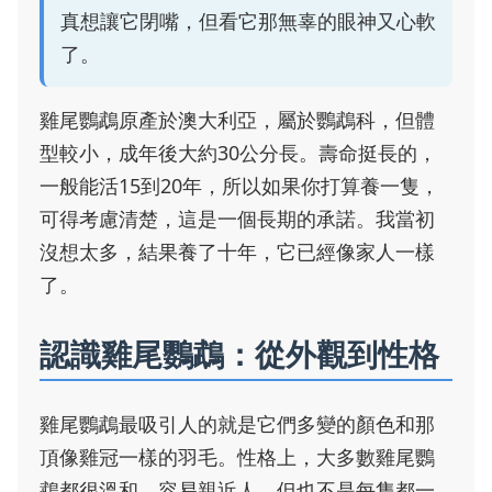
真想讓它閉嘴，但看它那無辜的眼神又心軟
了。
雞尾鸚鵡原產於澳大利亞，屬於鸚鵡科，但體
型較小，成年後大約30公分長。壽命挺長的，
一般能活15到20年，所以如果你打算養一隻，
可得考慮清楚，這是一個長期的承諾。我當初
沒想太多，結果養了十年，它已經像家人一樣
了。
認識雞尾鸚鵡：從外觀到性格
雞尾鸚鵡最吸引人的就是它們多變的顏色和那
頂像雞冠一樣的羽毛。性格上，大多數雞尾鸚
鵡都很溫和，容易親近人，但也不是每隻都一