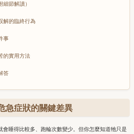
附細節解讀）
誤解的臨終行為
件事
苦的實用方法
解答
危急症狀的關鍵差異
就會睡得比較多、跑輪次數變少。但你怎麼知道牠只是