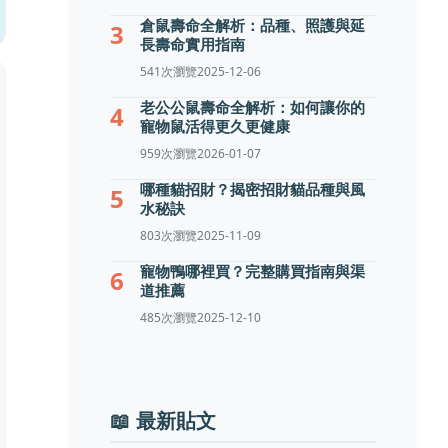
倉鼠壽命全解析：品種、照護與延
3
長壽命實用指南
541次瀏覽
2025-12-06
老公公鼠壽命全解析：如何讓你的
4
寵物鼠活得更久更健康
959次瀏覽
2026-01-07
哪種貓招財？揭密招財貓品種與風
5
水秘訣
803次瀏覽
2025-11-09
寵物鴨哪裡買？完整購買指南與渠
6
道推薦
485次瀏覽
2025-12-10
📖 最新貼文