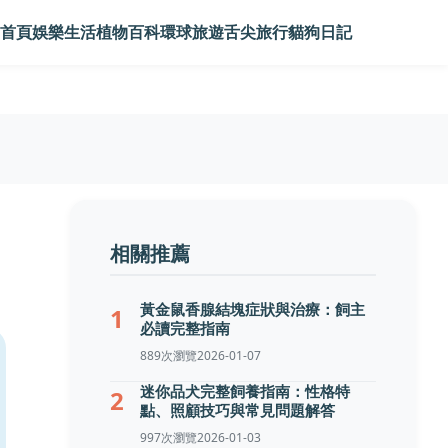
首頁
娛樂生活
植物百科
環球旅遊
舌尖旅行
貓狗日記
相關推薦
黃金鼠香腺結塊症狀與治療：飼主
1
必讀完整指南
889次瀏覽
2026-01-07
迷你品犬完整飼養指南：性格特
2
點、照顧技巧與常見問題解答
997次瀏覽
2026-01-03