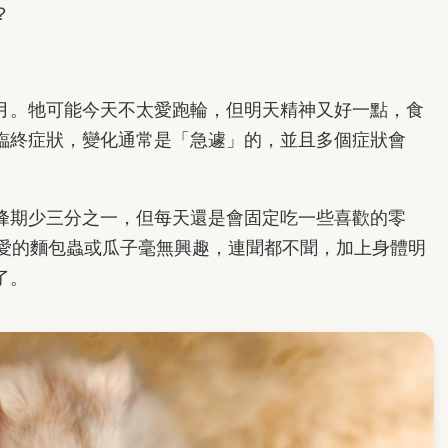
？
月。牠可能今天不太愛跑輪，但明天精神又好一點，食
臨終症狀，變化通常是「急遽」的，並且多個症狀會
峰期少三分之一，但每天還是會固定吃一些喜歡的零
最愛的麵包蟲或瓜子毫無興趣，連聞都不聞，加上身體明
了。