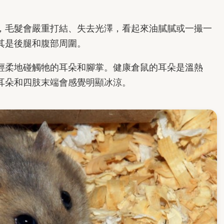
，毛髮會嚴重打結、失去光澤，看起來油膩膩或一撮一
其是後腿和腹部周圍。
輕柔地碰觸牠的耳朵和腳掌。健康倉鼠的耳朵是溫熱
耳朵和四肢末端會感覺明顯冰涼。