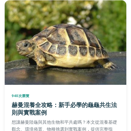
940次瀏覽
赫曼混養全攻略：新手必學的龜龜共生法
則與實戰案例
想讓赫曼陸龜與其他生物和平共處嗎？本文從混養基礎
觀念、環境佈置、物種挑選到實戰案例，提供完整指