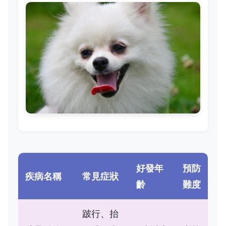
好發年
預防
疾病名稱
常見症狀
齡
難度
跛行、抬