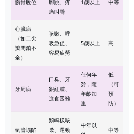
髕骨脫位
腳跳、疼
1歲以上
中等
痛叫聲
心臟病
咳嗽、呼
（如二尖
吸急促、
5歲以上
高
瓣閉鎖不
容易疲勞
全）
任何年
低
口臭、牙
齡，隨
（可
牙周病
齦紅腫、
年齡加
預
進食困難
重
防）
鵝鳴樣咳
中年以
氣管塌陷
嗽、運動
中等