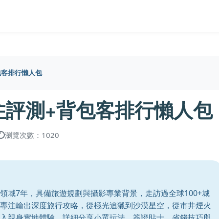
包客排行懶人包
住評測+背包客排行懶人包
瀏覽次數：1020
領域7年，具備旅遊規劃與攝影專業背景，走訪過全球100+城
專注輸出深度旅行攻略，從極光追獵到沙漠星空，從市井煙火
入親身實地體驗，詳細分享小眾玩法、簽證貼士、省錢技巧與