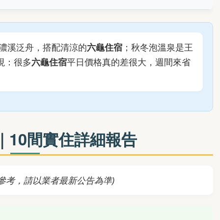
濃溪泛舟，搭配清涼的
六龜住宿
；秋冬泡溫泉是王
現：很多
六龜住宿
平日價格真的差很大，週間來省
｜10間實住詳細報告
參考，請以業者最新公告為準)