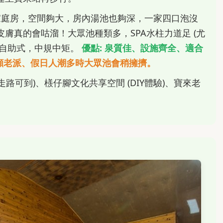
庭房，空間夠大，房內湯池也夠深，一家四口泡沒
膚真的會咕溜！大眾池種類多，SPA水柱力道足 (尤
是自助式，中規中矩。
優點:
泉質佳、設施齊全、適合
顯老派、假日人潮多時大眾池會稍擁擠。
走路可到)、檨仔腳文化共享空間 (DIY體驗)、寶來老