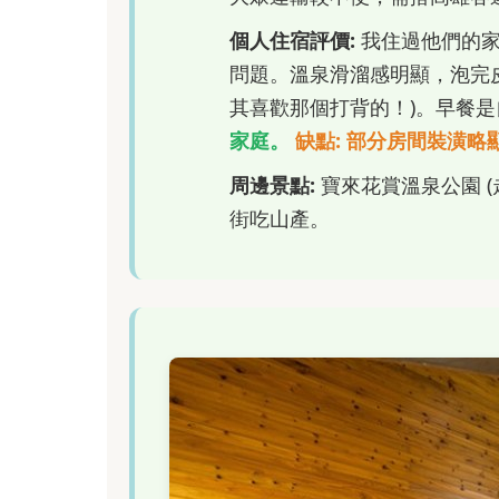
個人住宿評價:
我住過他們的家
問題。溫泉滑溜感明顯，泡完皮
其喜歡那個打背的！)。早餐
家庭。
缺點:
部分房間裝潢略
周邊景點:
寶來花賞溫泉公園 (
街吃山產。