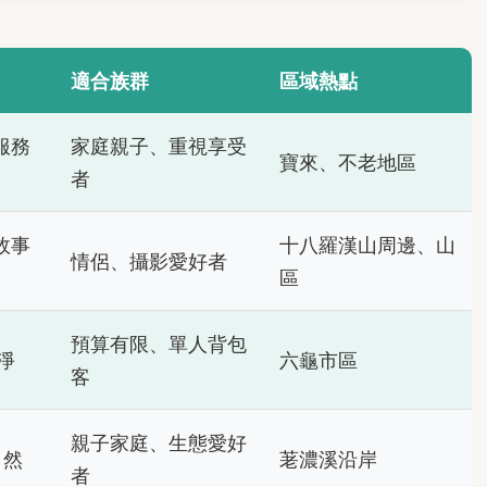
適合族群
區域熱點
服務
家庭親子、重視享受
寶來、不老地區
者
故事
十八羅漢山周邊、山
情侶、攝影愛好者
區
預算有限、單人背包
淨
六龜市區
客
親子家庭、生態愛好
自然
荖濃溪沿岸
者