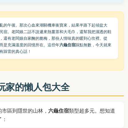
亂的午後。那次心血來潮騎機車衝寶來，結果半路下起傾盆大
民宿。老闆娘二話不說遞來熱薑茶和大毛巾，還幫我把濕透的鞋
，還有老闆娘自家醃的脆梅，那份人情味真的暖到心坎裡。從
而是充滿溫度的回憶所在。這些年
六龜住宿
踩點無數，今天就來
有踩雷的真心話！
玩家的懶人包大全
的市區到隱世的山林，
六龜住宿
類型超多元。想知道
了：