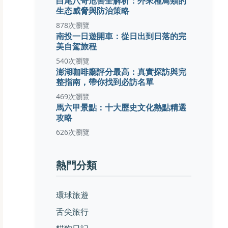
白尾八哥危害全解析：外來種鳥類的
生态威脅與防治策略
878次瀏覽
南投一日遊開車：從日出到日落的完
美自駕旅程
540次瀏覽
澎湖咖啡廳評分最高：真實探訪與完
整指南，帶你找到必訪名單
469次瀏覽
馬六甲景點：十大歷史文化熱點精選
攻略
626次瀏覽
熱門分類
環球旅遊
舌尖旅行