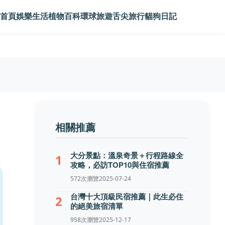
首頁
娛樂生活
植物百科
環球旅遊
舌尖旅行
貓狗日記
相關推薦
大分景點：溫泉奇景＋行程路線全
1
攻略，必訪TOP10與住宿推薦
572次瀏覽
2025-07-24
台灣十大頂級民宿推薦｜此生必住
2
的絕美旅宿清單
958次瀏覽
2025-12-17