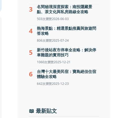
名間秘境深度探索：南投隱藏景
3
點、茶文化與私房路線全攻略
503次瀏覽
2026-06-03
熱海景點：精選景點推薦與旅遊問
4
答攻略
806次瀏覽
2025-07-24
新竹後站夜市停車全攻略：解決停
5
車難題的實用技巧
1060次瀏覽
2025-12-21
台灣十大最美民宿：寶島絕佳住宿
6
體驗全攻略
642次瀏覽
2025-12-23
📖 最新貼文