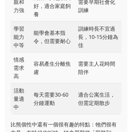
親和
需要早期社會化
好，適合家庭飼
力強
訓練
養
學習
訓練時長不宜過
能學會基本指
能力
長，10-15分鐘為
令，但需要耐心
中等
佳
情感
容易產生分離焦
需要主人花時間
需求
慮
陪伴
高
活動
每天需要30-60
適合公寓生活，
量適
分鐘運動
但需定期散步
中
比熊個性中還有一個很有趣的特點：牠們很有