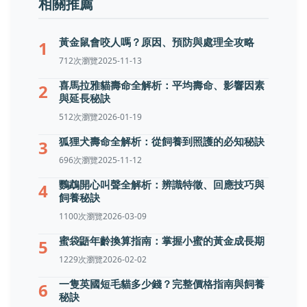
相關推薦
黃金鼠會咬人嗎？原因、預防與處理全攻略
1
712次瀏覽
2025-11-13
喜馬拉雅貓壽命全解析：平均壽命、影響因素
2
與延長秘訣
512次瀏覽
2026-01-19
狐狸犬壽命全解析：從飼養到照護的必知秘訣
3
696次瀏覽
2025-11-12
鸚鵡開心叫聲全解析：辨識特徵、回應技巧與
4
飼養秘訣
1100次瀏覽
2026-03-09
蜜袋鼯年齡換算指南：掌握小蜜的黃金成長期
5
1229次瀏覽
2026-02-02
一隻英國短毛貓多少錢？完整價格指南與飼養
6
秘訣