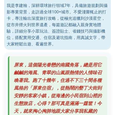
我是李建翰，深耕環球旅行領域7年，具備旅遊規劃與攝
影專業背景，走訪過全球100+城市。不愛淺嘗輒止的打
卡，專注輸出深度旅行攻略，從極光追獵到沙漠星空，
從市井煙火到世界遺產，每篇遊記都融入親身實地體
驗，詳細分享小眾玩法、簽證貼士、省錢技巧與攝影機
位，搭配實用交通、住宿及避坑指南，用真誠文字，帶
大家輕鬆出遊、看遍世界。
屏東，這個陽光眷戀的南國角落，總是用它
鹹鹹的海風、青翠的山嵐跟熱情的人情味召
喚著我。跑了十幾年，住過不下三十間各種
風格的「屏東住宿」，從熱鬧的墾丁大街到
安靜的客家小鎮，從海邊的小民宿到山裡的
生態旅店，心得？那可真是滿滿一籮筐！今
天，就來掏心掏肺地跟大家分享我私藏的