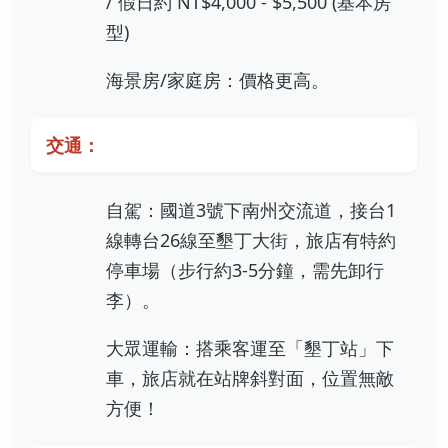
/ 假日約 NT$4,000 - $5,500 (基本房
型)
海景房/家庭房：價格更高。
交通：
自駕：國道3號下南州交流道，接台1
線轉台26線至墾丁大街，旅店有特約
停車場（步行約3-5分鐘，需先卸行
李）。
大眾運輸：搭乘客運至「墾丁站」下
車，旅店就在站牌斜對面，位置無敵
方便！