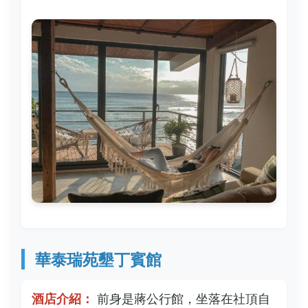
華泰瑞苑墾丁賓館
酒店介紹：
前身是蔣公行館，坐落在社頂自