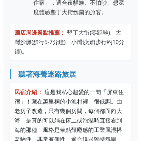
住宿」，適合夜貓族、不怕吵、想深
度體驗墾丁大街氛圍的旅客。
酒店周邊景點推薦：
墾丁大街(零距離)、大
灣沙灘(步行5-7分鐘)、小灣沙灘(步行約10分
鐘)。
聽著海聲迷路旅居
民宿介紹：
這是我私心超愛的一間「屏東住
宿」！藏在萬里桐的小漁村裡，很低調。由
老房子改造，只有幾個房間，每個都面向大
海，是真的可以躺在床上或泡澡時直接看到
海的那種！風格是帶點頹廢感的工業風混搭
老物件，非常有個性。適合追求獨特氛圍、