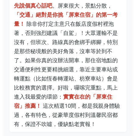
先說個真心話吧
。屏東很大，景點分散，
「交通」絕對是你挑「屏東住宿」的第一考
量！
除非你打定主意只在飯店度假村裡泡
著，否則強烈建議「自駕」！大眾運輸不是
沒有，但班次、路線真的會綁手綁腳，特別
是那些秘境般的美好角落，沒車等於到不
了。如果你真的沒辦法開車，那住宿地點的
交通便利性更要精挑細選，靠近主要車站或
轉運點（比如恆春轉運站、枋寮車站）會是
比較務實的選擇。好啦，囉嗦完重點，馬上
進入我最愛的環節：
實實在在的「屏東住
宿」推薦！
這次精選10間，都是我親身體驗
過，各有特色，從豪華度假村到溫馨民宿都
有，保證不吹噓，優缺點老實報！