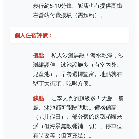
步行約5-10分鐘。飯店也有提供高鐵
左營站付費接駁（需預約）。
個人住宿評價：
優點：
私人沙灘無敵！海水乾淨，沙
灘維護佳。泳池設施多（有室內外、
兒童池）。早餐選擇豐富。地點就在
墾丁大街頭，吃喝方便。
缺點：
旺季人真的超級多！大廳、餐
廳、泳池都可能鬧哄哄。價格偏高
（尤其假日）。部分舊館房型稍顯老
派（但海景無敵彌補一切）。停車位
有時要等（但算充足）。