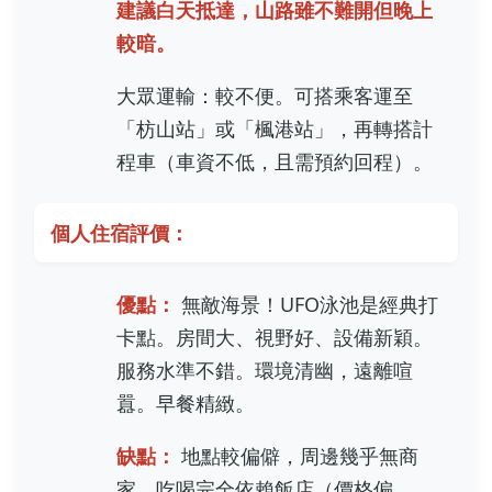
建議白天抵達，山路雖不難開但晚上
較暗。
大眾運輸：較不便。可搭乘客運至
「枋山站」或「楓港站」，再轉搭計
程車（車資不低，且需預約回程）。
個人住宿評價：
優點：
無敵海景！UFO泳池是經典打
卡點。房間大、視野好、設備新穎。
服務水準不錯。環境清幽，遠離喧
囂。早餐精緻。
缺點：
地點較偏僻，周邊幾乎無商
家，吃喝完全依賴飯店（價格偏