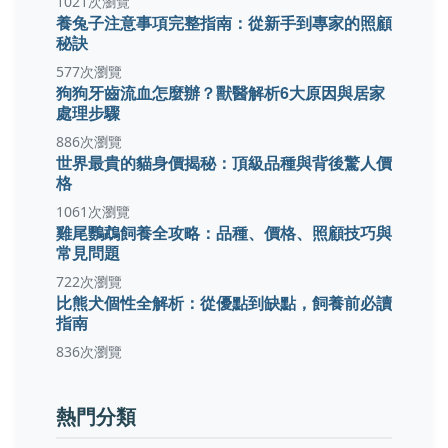
1021次瀏覽
養兔子注意事項完整指南：從新手到專家的照顧
秘訣
577次瀏覽
狗狗牙齒流血怎麼辦？獸醫解析6大原因與居家
處理步驟
886次瀏覽
世界最貴的貓身價揭秘：頂級品種與背後驚人價
格
1061次瀏覽
雞尾鸚鵡飼養全攻略：品種、價格、照顧技巧與
常見問題
722次瀏覽
比熊犬個性全解析：從優點到缺點，飼養前必讀
指南
836次瀏覽
熱門分類