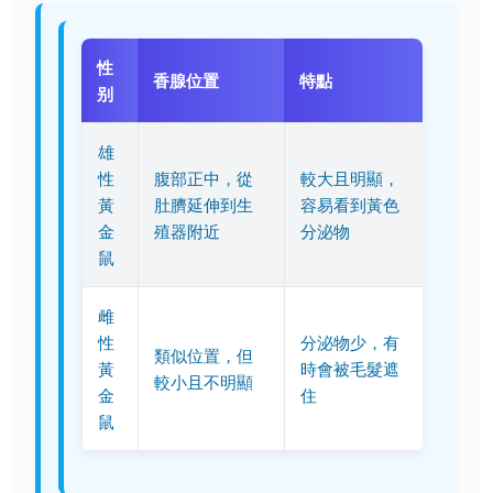
性
香腺位置
特點
别
雄
性
腹部正中，從
較大且明顯，
黃
肚臍延伸到生
容易看到黃色
金
殖器附近
分泌物
鼠
雌
性
分泌物少，有
類似位置，但
黃
時會被毛髮遮
較小且不明顯
金
住
鼠